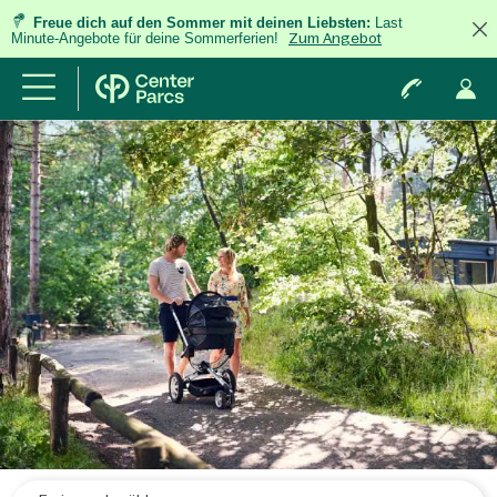
Freue dich auf den Sommer mit deinen Liebsten:
Last
Minute-Angebote für deine Sommerferien!
Zum Angebot