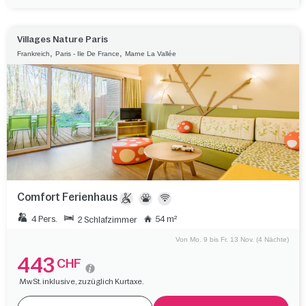
Villages Nature Paris
,
,
Frankreich
Paris - Ile De France
Marne La Vallée
Comfort Ferienhaus
4 Pers.
54 m²
2 Schlafzimmer
Von Mo. 9 bis Fr. 13 Nov. (4 Nächte)
443
CHF
MwSt. inklusive, zuzüglich Kurtaxe.