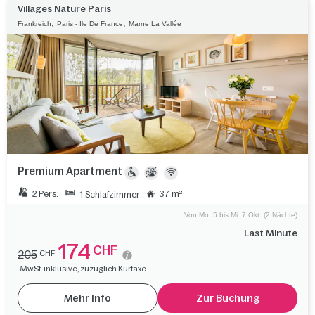
Villages Nature Paris
,
,
Frankreich
Paris - Ile De France
Marne La Vallée
Premium Apartment
2 Pers.
37 m²
1 Schlafzimmer
Von Mo. 5 bis Mi. 7 Okt. (2 Nächte)
Last Minute
174
CHF
205
CHF
MwSt. inklusive, zuzüglich Kurtaxe.
Mehr Info
Zur Buchung