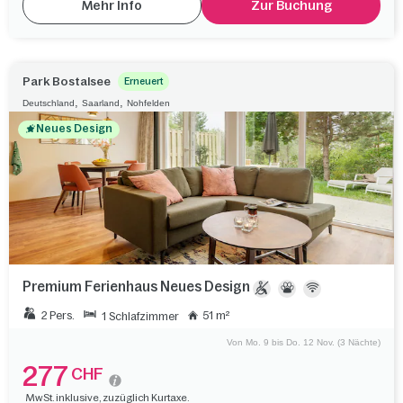
Mehr Info
Zur Buchung
Park Bostalsee
Erneuert
,
,
Deutschland
Saarland
Nohfelden
Neues Design
Premium Ferienhaus Neues Design
2 Pers.
51 m²
1 Schlafzimmer
Von Mo. 9 bis Do. 12 Nov. (3 Nächte)
277
CHF
MwSt. inklusive, zuzüglich Kurtaxe.