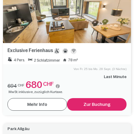
Exclusive Ferienhaus
4 Pers.
78 m²
2 Schlafzimmer
Von Fr. 25 bis Mo. 28 Sept. (3 Nächte)
Last Minute
680
CHF
694
CHF
MwSt. inklusive, zuzüglich Kurtaxe.
Mehr Info
Zur Buchung
Park Allgäu