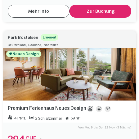
Mehr Info
Zur Buchung
Park Bostalsee
Erneuert
,
,
Deutschland
Saarland
Nohfelden
Neues Design
Premium Ferienhaus Neues Design
4 Pers.
59 m²
2 Schlafzimmer
Von Mo. 9 bis Do. 12 Nov. (3 Nächte)
CHF