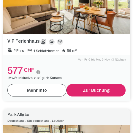
VIP Ferienhaus
2 Pers.
56 m²
1 Schlafzimmer
Von Fr. 6 bis Mo. 9 Nov. (3 Nächte)
577
CHF
MwSt. inklusive, zuzüglich Kurtaxe.
Mehr Info
Zur Buchung
Park Allgäu
,
,
Deutschland
Süddeutschland
Leutkirch