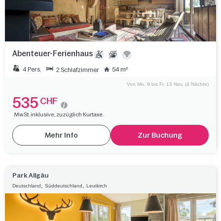
Abenteuer-Ferienhaus
4 Pers.
54 m²
2 Schlafzimmer
Von Mo. 9 bis Fr. 13 Nov. (4 Nächte)
535
CHF
MwSt. inklusive, zuzüglich Kurtaxe.
Mehr Info
Zur Buchung
Park Allgäu
,
,
Deutschland
Süddeutschland
Leutkirch