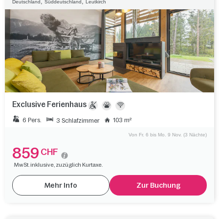
,
,
Deutschland
Süddeutschland
Leutkirch
Exclusive Ferienhaus
6 Pers.
103 m²
3 Schlafzimmer
Von Fr. 6 bis Mo. 9 Nov. (3 Nächte)
859
CHF
MwSt. inklusive, zuzüglich Kurtaxe.
Mehr Info
Zur Buchung