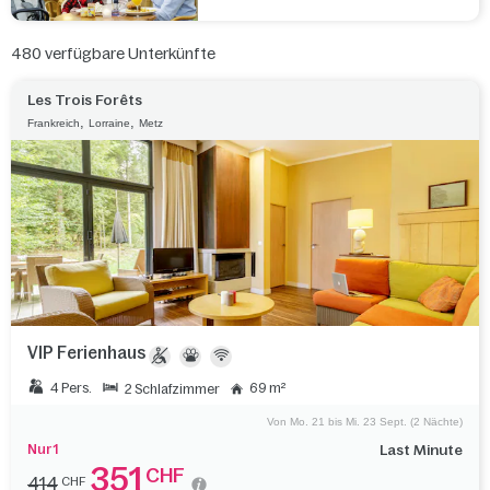
480
verfügbare Unterkünfte
Les Trois Forêts
,
,
Frankreich
Lorraine
Metz
VIP Ferienhaus
4 Pers.
69 m²
2 Schlafzimmer
Von Mo. 21 bis Mi. 23 Sept. (2 Nächte)
Nur 1
Last Minute
351
CHF
414
CHF