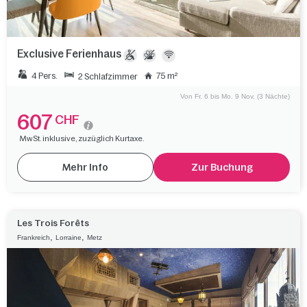
Exclusive Ferienhaus
4 Pers.
75 m²
2 Schlafzimmer
Von Fr. 6 bis Mo. 9 Nov. (3 Nächte)
607
CHF
MwSt. inklusive, zuzüglich Kurtaxe.
Mehr Info
Zur Buchung
Les Trois Forêts
,
,
Frankreich
Lorraine
Metz