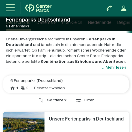
Ferienparks Deutschland
Deutschland
Dänemark
Frankreich
Niederlande
Belgien
6 Ferienparks
Erlebe unvergessliche Momente in unseren
Ferienparks in
Deutschland
und tauche ein in die atemberaubende Natur, die
dich erwartet. Ob Familienurlaub, romantisches Wochenende oder
ein spontaner Kurztrip – die deutschen Center Parcs Ferienparks
bieten die perfekte
Kombination aus Erholung und Abenteuer
.
... Mehr lesen
Erlebe die
Vielfalt der Center Parcs in Deutschland
: Ob die
raue Meeresbrise am Park Nordseeküste, die beeindruckenden
6 Ferienparks (Deutschland)
Bergpanoramen im Park Allgäu oder die dichten Wälder der
1
2
Reisezeit wählen
Bispinger Heide – jeder Ferienpark begeistert mit seinem ganz
eigenen Flair. Gemütliche Ferienhäuser, komfortable Apartments
Sortieren:
Filter
und Hotelzimmer sowie außergewöhnliche Baumhäuser und
Hausboote bieten dir dabei ein behagliches Zuhause auf Zeit.
Für aktive Urlauber bieten die Center Parcs zahlreiche
Outdoor-
Unsere Ferienparks in Deutschland
Aktivitäten
: Ob Radfahren, Wandern oder Klettern – hier kommt
garantiert keine Langeweile auf. Und wenn das Wetter mal nicht