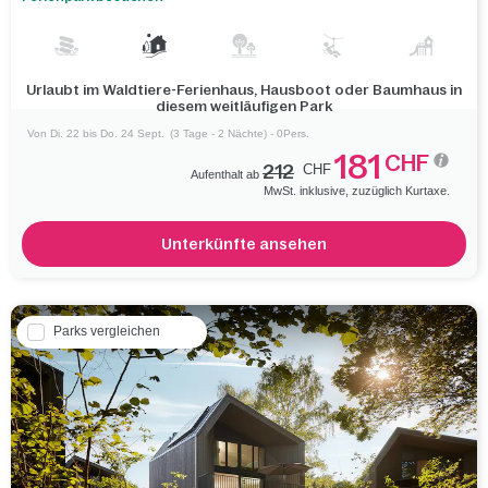
Urlaubt im Waldtiere-Ferienhaus, Hausboot oder Baumhaus in
diesem weitläufigen Park
Von Di. 22 bis Do. 24 Sept.
(3 Tage - 2 Nächte) - 0Pers.
181
CHF
212
CHF
Aufenthalt ab
MwSt. inklusive, zuzüglich Kurtaxe.
Unterkünfte ansehen
Parks vergleichen