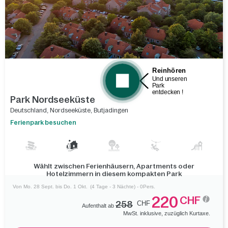
Park Nordseeküste
Deutschland
,
Nordseeküste
,
Butjadingen
Ferienpark besuchen
Wählt zwischen Ferienhäusern, Apartments oder
Hotelzimmern in diesem kompakten Park
Von Mo. 28 Sept. bis Do. 1 Okt.
(4 Tage - 3 Nächte) - 0Pers.
220
CHF
258
CHF
Aufenthalt ab
MwSt. inklusive, zuzüglich Kurtaxe.