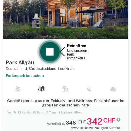
Park Allgäu
Deutschland
,
Süddeutschland
,
Leutkirch
Ferienpark besuchen
Genießt den Luxus der Exklusiv- und Wellness- Ferienhäuser im
größten deutschen Park
Von Fr. 25 bis Mo. 28 Sept.
(4 Tage - 3 Nächte) - 0Pers.
342
CHF
348
CHF
Aufenthalt ab
MwSt. inklusive, zuzüglich Kurtaxe.