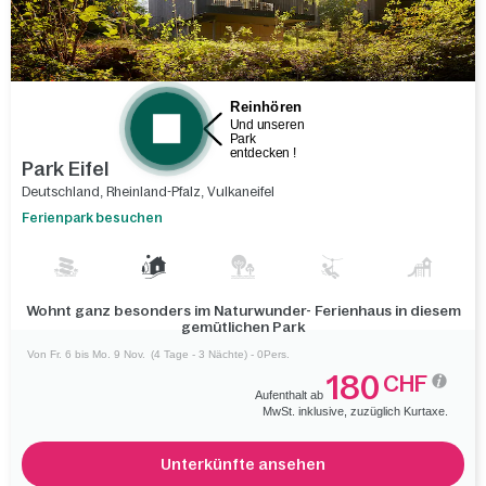
Park Eifel
Deutschland
,
Rheinland-Pfalz
,
Vulkaneifel
Ferienpark besuchen
Wohnt ganz besonders im Naturwunder- Ferienhaus in diesem
gemütlichen Park
Von Fr. 6 bis Mo. 9 Nov.
(4 Tage - 3 Nächte) - 0Pers.
180
CHF
Aufenthalt ab
MwSt. inklusive, zuzüglich Kurtaxe.
Unterkünfte ansehen