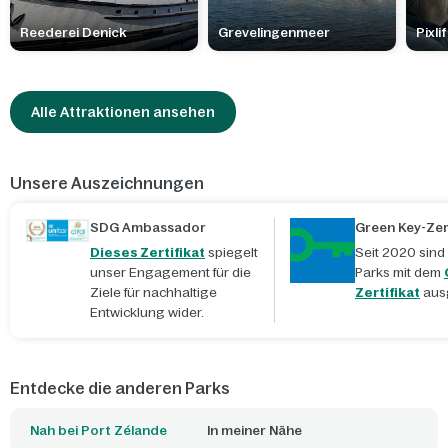
Reederei Denick
Grevelingenmeer
Pixli
Alle Attraktionen ansehen
Unsere Auszeichnungen
SDG Ambassador
Green Key-Zert
Dieses Zertifikat
spiegelt
Seit 2020 sind
unser Engagement für die
Parks mit dem
Ziele für nachhaltige
Zertifikat
aus
Entwicklung wider.
Entdecke die anderen Parks
Nah bei Port Zélande
In meiner Nähe