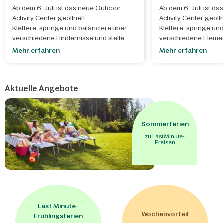
Ab dem 6. Juli ist das neue Outdoor
Ab dem 6. Juli ist d
Activity Center geöffnet!
Activity Center geöffn
Klettere, springe und balanciere über
Klettere, springe un
verschiedene Hindernisse und stelle
verschiedene Eleme
dich den unterschiedlichen Parcours in
die unterschiedliche
Mehr erfahren
Mehr erfahren
luftiger Höhe.
luftiger Höhe.
Aktuelle Angebote
Sommerferien
zu Last Minute-
Preisen
Last Minute-
Wochenvorteil
Frühlingsferien