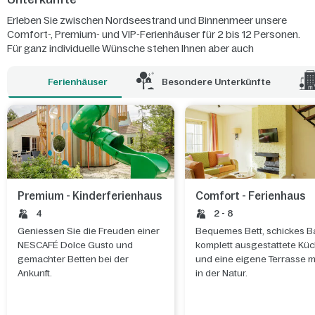
Erleben Sie zwischen Nordseestrand und Binnenmeer unsere
Comfort-, Premium- und VIP-Ferienhäuser für 2 bis 12 Personen.
Für ganz individuelle Wünsche stehen Ihnen aber auch
Apartments, stilvolle Wohnzelte, ein behindertengerechtes
Ferienhaus sowie die neue Generation Kinderferienhäuser mit
Ferienhäuser
Besondere Unterkünfte
eigener Spielhütte zur Verfügung.
Premium - Kinderferienhaus
Comfort - Ferienhaus
4
2 - 8
Geniessen Sie die Freuden einer
Bequemes Bett, schickes B
NESCAFÉ Dolce Gusto und
komplett ausgestattete Kü
gemachter Betten bei der
und eine eigene Terrasse m
Ankunft.
in der Natur.