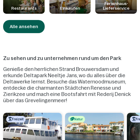
Ferienhaus-
Restaurants
Einkaufen
Lieferservice
Alle ansehen
Zu sehen und zu unternehmen rund um den Park
Genieße den herrlichen Strand Brouwersdam und
erkunde Deltapark Neeltje Jans, wo du alles über die
Deltawerke lernst. Besuche das Waternoodmuseum,
entdecke die charmanten Städtchen Renesse und
Zierikzee und mach eine Bootsfahrt mit Rederij Denick
über das Grevelingenmeer!
Freizeit
Natur
Fr