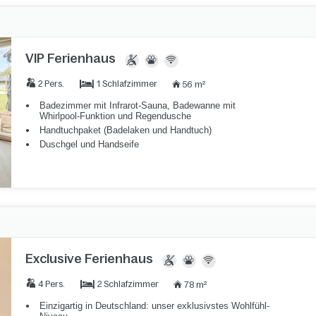
VIP Ferienhaus
1 Schlafzimmer
2 Pers.
56 m²
Badezimmer mit Infrarot-Sauna, Badewanne mit
Whirlpool-Funktion und Regendusche
Handtuchpaket (Badelaken und Handtuch)
Duschgel und Handseife
Exclusive Ferienhaus
2 Schlafzimmer
4 Pers.
78 m²
Einzigartig in Deutschland: unser exklusivstes Wohlfühl-