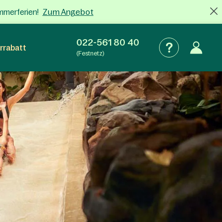
Zum Angebot
mmerferien!
022-561 80 40
rrabatt
(Festnetz)