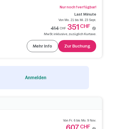
Nur noch 1 verfügbar!
Last Minute
Von Mo. 21 bis Mi. 23 Sept.
351
CHF
414
CHF
MwSt. inklusive, zuzüglich Kurtaxe.
Mehr Info
Zur Buchung
Anmelden
Von Fr. 6 bis Mo. 9 Nov.
607
CHF