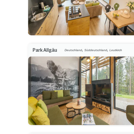
,
,
Park Allgäu
Deutschland
Süddeutschland
Leutkirch