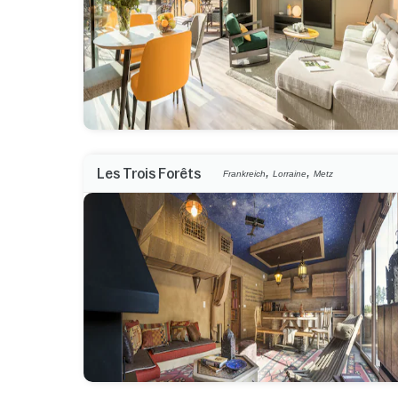
,
,
Les Trois Forêts
Frankreich
Lorraine
Metz