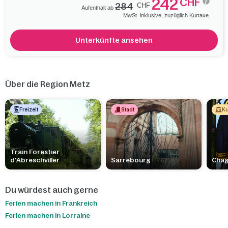
242
CHF
284
CHF
ihrer Kathedrale und ihrem reichen historischen Erbe
Aufenthalt ab
MwSt. inklusive, zuzüglich Kurtaxe.
beeindrucken
. Lernen Sie die lokalen Traditionen und die
Gastronomie dieser Stadt kennen. Runden Sie Ihren
unvergesslichen Aufenthalt in Frankreich ab.
Unterkünfte ansehen
Über die Region Metz
Freizeit
Stadt
Ku
Train Forestier
d'Abreschviller
Sarrebourg
Chag
Du würdest auch gerne
Ferien machen in Frankreich
Ferien machen in Lorraine