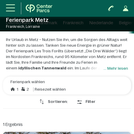
Ferienpark Metz
Deutschland
Dänemark
Frankreich
Niederlande
Belgien
Frankreich, Lorraine
Ihr Urlaub in Metz – Nutzen Sie ihn, um die Sorgen des Alltags weit
hinter sich zu lassen. Tanken Sie neue Energie in grüner Natur!
Der Ferienpark Les Trois Forêts (übersetzt „Die Drei Wälder“) liegt
im Nordosten Frankreichs, rund 95 Kilometer von Metz entfernt. Er
lädt Sie, Ihre Familie und Ihre Freunde zu Ferien in
einem
idyllischen Tannenwald
ein. Im Laufe der Jahreszeiten
... Mehr lesen
wechseln seine Farben, aber sein Charme bleibt stets derselbe.
Ferienpark wählen
In Ihrem modernen, lichtdurchfluteten Ferienhaus mit
1
2
Reisezeit wählen
Panoramaglasscheiben verschmelzen die Räume mit der Natur
ringsum. Zur Krönung des Ferien-Erlebnisses hat Center Parcs
Sortieren:
Filter
drei aussergewöhnliche Unterkünfte entworfen: das
Waldtiere-
Ferienhaus, das Abenteuer-Ferienhaus und das Märchen
aus dem Königreich-Ferienhaus
. Jeder Raum wird Sie beim
Betreten überraschen und ins Staunen versetzen. Ihre Kinder
1
Ergebnis
gehen auf regelrechte Entdeckungsreisen durchs Haus.