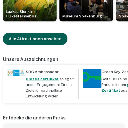
Laakse Slenk im
Hulkesteinsebos
Museum Spakenburg
Spa
Alle Attraktionen ansehen
Unsere Auszeichnungen
SDG Ambassador
Green Key-Zert
Dieses Zertifikat
spiegelt
Seit 2020 sind
unser Engagement für die
Parks mit dem
Ziele für nachhaltige
Zertifikat
aus
Entwicklung wider.
Entdecke die anderen Parks