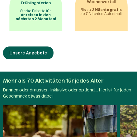
Wochenvorteil
Frühlingsferien
Bis zu
2 Nächte gratis
Starke Rabatte für
ab 7 Nächten Aufenthalt
Anreisen in den
nächsten 2 Monaten!
Unsere Angebote
Mehr als 70 Aktivitäten für jedes Alter
Drinnen oder draussen, inklusive oder optional... hier ist für jeden
Aqua
Geschmack etwas dabei!
Kinderaktivitäten
Mundo