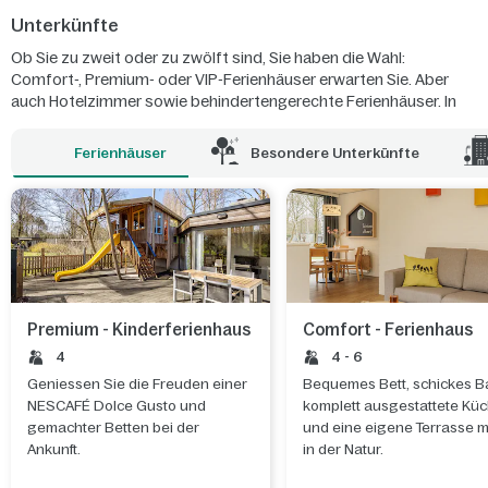
Unterkünfte
Ob Sie zu zweit oder zu zwölft sind, Sie haben die Wahl:
Comfort-, Premium- oder VIP-Ferienhäuser erwarten Sie. Aber
auch Hotelzimmer sowie behindertengerechte Ferienhäuser. In
Marina De Eemhof genießen Sie stets einen 1-A-Seeblick: von
Ihrem Hausboot oder Ihrer luxuriösen Suite am See aus.
Ferienhäuser
Besondere Unterkünfte
Premium - Kinderferienhaus
Comfort - Ferienhaus
4
4 - 6
Geniessen Sie die Freuden einer
Bequemes Bett, schickes B
NESCAFÉ Dolce Gusto und
komplett ausgestattete Kü
gemachter Betten bei der
und eine eigene Terrasse m
Ankunft.
in der Natur.