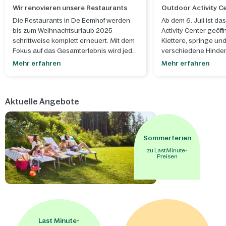
Wir renovieren unsere Restaurants
Outdoor Activity C
Die Restaurants in De Eemhof werden
Ab dem 6. Juli ist d
bis zum Weihnachtsurlaub 2025
Activity Center geöffn
schrittweise komplett erneuert. Mit dem
Klettere, springe un
Fokus auf das Gesamterlebnis wird jeder
verschiedene Hinder
Besuch einzigartig und auf eure
dich den unterschied
Mehr erfahren
Mehr erfahren
Wünsche zugeschnitten sein.
luftiger Höhe.
Aktuelle Angebote
Sommerferien
zu Last Minute-
Preisen
Last Minute-