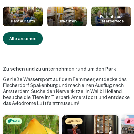
Snacks und ein Grand Café. Sie können auch im Supermarkt
einkaufen, sich eine Pizza bestellen und sich ein Frühstück oder
Table-Cooking-Paket ins Ferienhaus liefern lassen. Wir tun unser
Ferienhaus-
Restaurants
Einkaufen
Lieferservice
Bestes, damit sich die Kinder in allen unseren Restaurants
wohlfühlen und Spaß haben. Wir achten besonders auf Ihre
Allergien und Ernährungseinschränkungen. Zögern Sie nicht,
Alle ansehen
unsere Mitarbeiter für weitere Informationen zu fragen.
Zu sehen und zu unternehmen rund um den Park
Genieße Wassersport auf dem Eemmeer, entdecke das
Fischerdorf Spakenburg und mach einen Ausflug nach
Amsterdam. Suche den Nervenkitzel in Walibi Holland,
besuche die Tiere im Tierpark Amersfoort und entdecke
das Aviodrome Luftfahrtmuseum!
Natur
Kultur
St