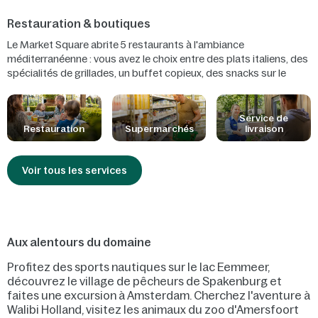
Restauration & boutiques
Le Market Square abrite 5 restaurants à l'ambiance
méditerranéenne : vous avez le choix entre des plats italiens, des
spécialités de grillades, un buffet copieux, des snacks sur le
pouce et un Grand Café. Vous pouvez également faire vos
courses au supermarché, commander une pizza ou vous faire
livrer le petit déjeuner ou un service Table cooking. Dans nos
Service de
Restauration
Supermarchés
livraison
restaurants, les enfants sont rois, on y retrouve des plats qui leur
sont spécialement adaptés, de la nourriture pour bébé et un
espace qui leur est dédié. Nous prenons également toujours en
Voir tous les services
compte vos allergies et intolérances alimentaires.
Aux alentours du domaine
Profitez des sports nautiques sur le lac Eemmeer,
découvrez le village de pêcheurs de Spakenburg et
faites une excursion à Amsterdam. Cherchez l'aventure à
Walibi Holland, visitez les animaux du zoo d'Amersfoort