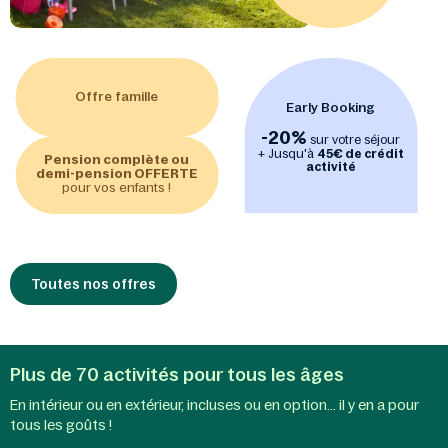
Offre famille
Early Booking
-20%
sur votre séjour
+ Jusqu'à
45€ de crédit
Pension complète ou
activité
demi-pension OFFERTE
pour vos enfants !
Toutes nos offres
Plus de 70 activités pour tous les âges
En intérieur ou en extérieur, incluses ou en option... il y en a pour
Activités
Aqua
tous les goûts !
enfants
Mundo