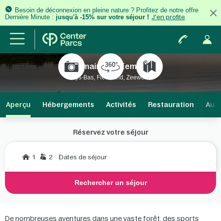
Besoin de déconnexion en pleine nature ? Profitez de notre offre
Dernière Minute :
jusqu'à -15% sur votre séjour !
J'en profite
Domaine De Eemhof
Pays-Bas, Flevoland, Zeewolde
Aperçu
Hébergements
Activités
Restauration
Aux 
Réservez votre séjour
1
2
Dates de séjour
Rechercher un séjour
De nombreuses aventures dans une vaste forêt, des sports