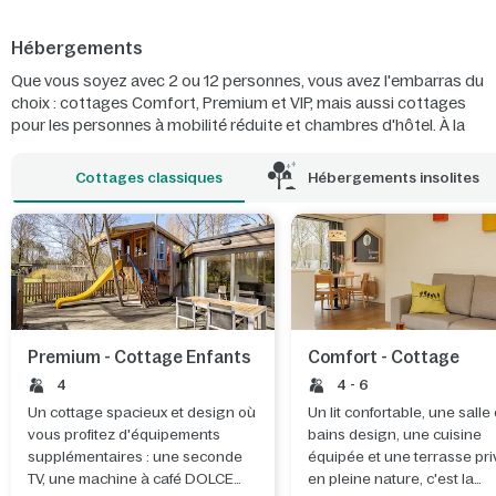
Hébergements
Que vous soyez avec 2 ou 12 personnes, vous avez l'embarras du
choix : cottages Comfort, Premium et VIP, mais aussi cottages
pour les personnes à mobilité réduite et chambres d'hôtel. À la
Marina De Eemhof, vous jouissez toujours d'une belle vue sur
l'eau, que ce soit depuis votre Maison sur l'Eau ou votre luxueuse
Cottages classiques
Hébergements insolites
Waterfront Suite.
Premium - Cottage Enfants
Comfort - Cottage
4
4 - 6
Un cottage spacieux et design où
Un lit confortable, une salle
vous profitez d'équipements
bains design, une cuisine
supplémentaires : une seconde
équipée et une terrasse pr
TV, une machine à café DOLCE
en pleine nature, c'est la