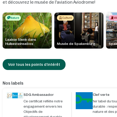
et découvrez le musée de l'aviation Aviodrome!
Nature
Culture
Vi
Laakse Slenk dans
Hulkesteinsebos
Musée de Spakenburg
Spa
Voir tous les points d’intérêt
Nos labels
SDG Ambassador
Clef verte
Ce certificat reflète notre
1er label du to
engagement envers les
durable : respe
Objectifs de
nature et des 
développement durable