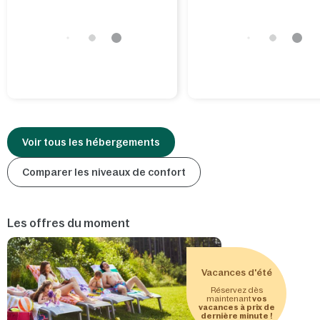
Gusto et même, dans certains
meilleure façon de se réveill
parcs, un bain remous.
Voir tous les hébergements
Comparer les niveaux de confort
Les offres du moment
Vacances d'été
Réservez dès
maintenant
vos
vacances à prix de
dernière minute !