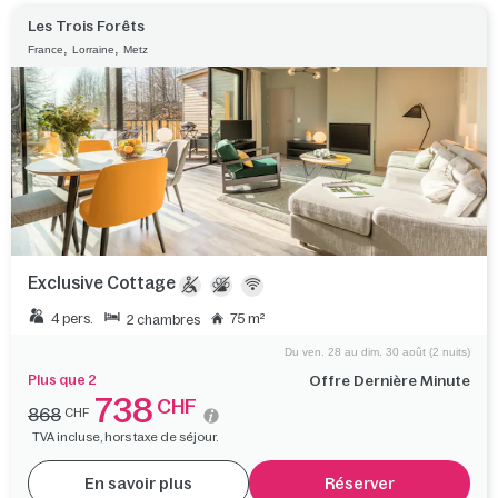
Les Trois Forêts
,
,
France
Lorraine
Metz
Exclusive Cottage
4 pers.
75 m²
2 chambres
Du ven. 28 au dim. 30 août (2 nuits)
Plus que 2
Offre Dernière Minute
738
CHF
868
CHF
TVA incluse, hors taxe de séjour.
En savoir plus
Réserver