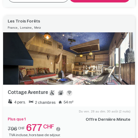
Les Trois Forêts
,
,
France
Lorraine
Metz
Cottage Aventure
4 pers.
54 m²
2 chambres
Du ven. 28 au dim. 30 août (2 nuits)
Plus que 1
Offre Dernière Minute
677
CHF
796
CHF
TVA incluse, hors taxe de séjour.