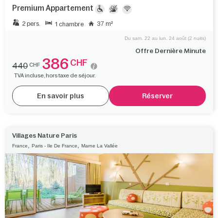
Premium Appartement
2 pers.
37 m²
1 chambre
Du sam. 22 au lun. 24 août (2 nuits)
Offre Dernière Minute
386
CHF
440
CHF
TVA incluse, hors taxe de séjour.
En savoir plus
Réserver
Villages Nature Paris
,
,
France
Paris - Ile De France
Marne La Vallée