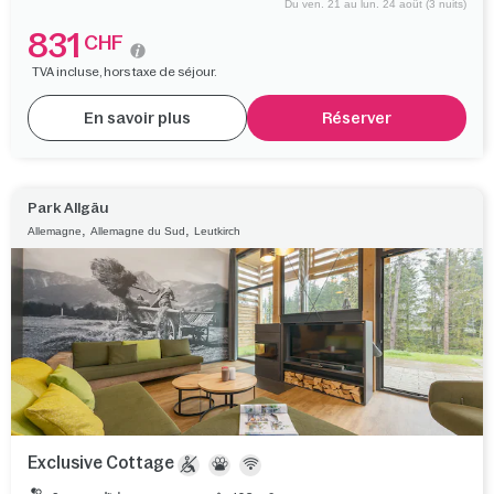
Du ven. 21 au lun. 24 août (3 nuits)
831
CHF
TVA incluse, hors taxe de séjour.
En savoir plus
Réserver
Park Allgäu
,
,
Allemagne
Allemagne du Sud
Leutkirch
Exclusive Cottage