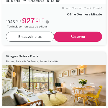
6 pers.
103 m²
3 chambres
Du ven. 28 au lun. 31 août (3 nuits)
Offre Dernière Minute
927
CHF
1043
CHF
TVA incluse, hors taxe de séjour.
En savoir plus
Réserver
Villages Nature Paris
,
,
France
Paris - Ile De France
Marne La Vallée