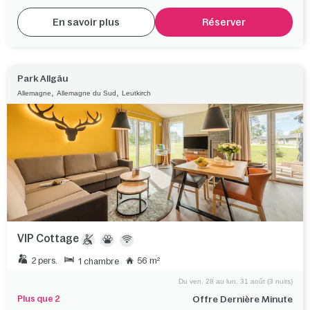
En savoir plus
Réserver
Park Allgäu
,
,
Allemagne
Allemagne du Sud
Leutkirch
VIP Cottage
2 pers.
56 m²
1 chambre
Du ven. 28 au lun. 31 août (3 nuits)
Plus que 2
Offre Dernière Minute