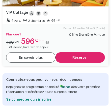
VIP Cottage
4 pers.
69 m²
2 chambres
Du ven. 28 au dim. 30 août (2 nuits)
Plus que 1
Offre Dernière Minute
596
CHF
700
CHF
TVA incluse, hors taxe de séjour.
En savoir plus
Réserver
Connectez-vous pour voir vos récompenses
Rejoignez le programme de fidélité
dès votre première
réservation et bénéficiez d'une surprise offerte.
Se connecter ou s’inscrire