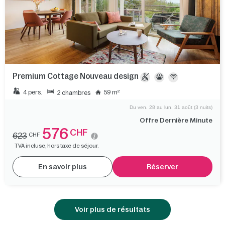
Premium Cottage Nouveau design
4 pers.
59 m²
2 chambres
Du ven. 28 au lun. 31 août (3 nuits)
Offre Dernière Minute
576
CHF
623
CHF
TVA incluse, hors taxe de séjour.
En savoir plus
Réserver
Voir plus de résultats