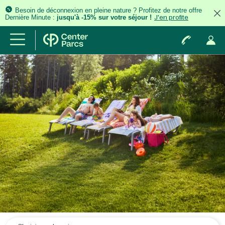
Besoin de déconnexion en pleine nature ? Profitez de notre offre
Dernière Minute :
jusqu'à -15% sur votre séjour !
J'en profite