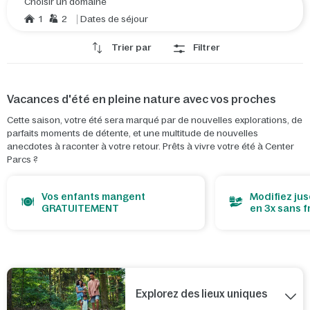
Choisir un domaine
1
2
Dates de séjour
Trier par
Filtrer
Vacances d'été en pleine nature avec vos proches
Cette saison, votre été sera marqué par de nouvelles explorations, de
parfaits moments de détente, et une multitude de nouvelles
anecdotes à raconter à votre retour. Prêts à vivre votre été à Center
Parcs ?
Vos enfants mangent
Modifiez jus
GRATUITEMENT
en 3x sans f
Explorez des lieux uniques