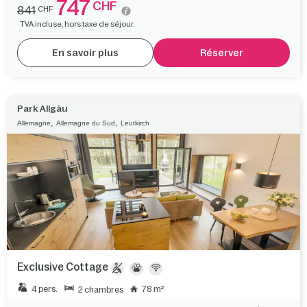
747
CHF
841
CHF
TVA incluse, hors taxe de séjour.
En savoir plus
Réserver
Park Allgäu
,
,
Allemagne
Allemagne du Sud
Leutkirch
Exclusive Cottage
4 pers.
78 m²
2 chambres