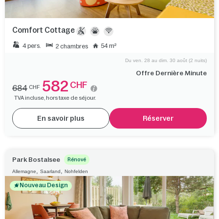
Comfort Cottage
4 pers.
54 m²
2 chambres
Du ven. 28 au dim. 30 août (2 nuits)
Offre Dernière Minute
582
CHF
684
CHF
TVA incluse, hors taxe de séjour.
En savoir plus
Réserver
Park Bostalsee
Rénové
,
,
Allemagne
Saarland
Nohfelden
Nouveau Design