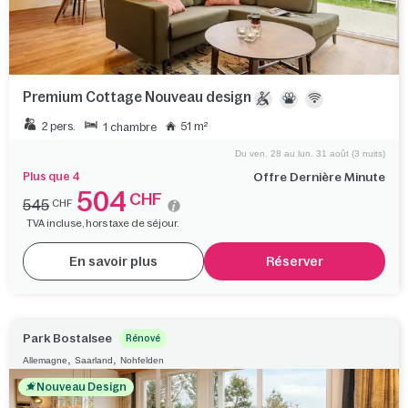
Premium Cottage Nouveau design
2 pers.
51 m²
1 chambre
Du ven. 28 au lun. 31 août (3 nuits)
Plus que 4
Offre Dernière Minute
504
CHF
545
CHF
TVA incluse, hors taxe de séjour.
En savoir plus
Réserver
Park Bostalsee
Rénové
,
,
Allemagne
Saarland
Nohfelden
Nouveau Design