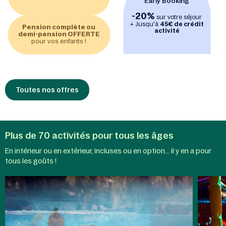
Early Booking
-20%
sur votre séjour
+ Jusqu'à
45€ de crédit
Pension complète ou
activité
demi-pension OFFERTE
pour vos enfants !
Toutes nos offres
Plus de 70 activités pour tous les âges
En intérieur ou en extérieur, incluses ou en option... il y en a pour
Aqua
Activit
tous les goûts !
Mundo
enfant