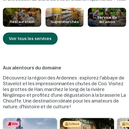
pouvez aussi faire vos courses au supermarché et commander
des pizzas. N'hésitez pas à non plus à vous faire livrer le petit
déjeuner ou un service Table cooking !
Service de
Restauration
Supermarchés
livraison
Voir tous les services
Aux alentours du domaine
Découvrez la région des Ardennes : explorez l'abbaye de
Stavelot et les impressionnantes chutes de Coo. Visitez
les grottes de Han, marchez le long de la rivière
Ninglinspo et profitez d'une dégustation à la brasserie La
Chouffe. Une destination idéale pour les amateurs de
nature, d'histoire et de culture !
Ville
Culture
Cu