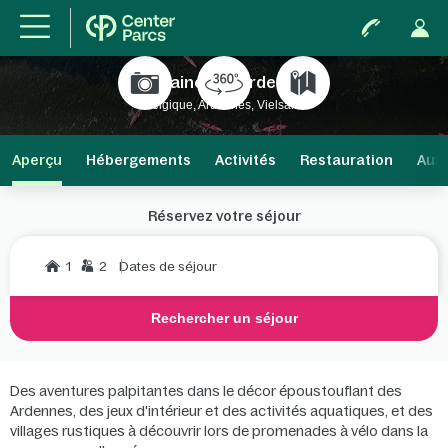
Domaine Les Ardennes
Belgique, Ardennes, Vielsalm
Aperçu
Hébergements
Activités
Restauration
Aux 
Réservez votre séjour
1
2
Dates de séjour
Rechercher un séjour
Des aventures palpitantes dans le décor époustouflant des
Ardennes, des jeux d'intérieur et des activités aquatiques, et des
villages rustiques à découvrir lors de promenades à vélo dans la