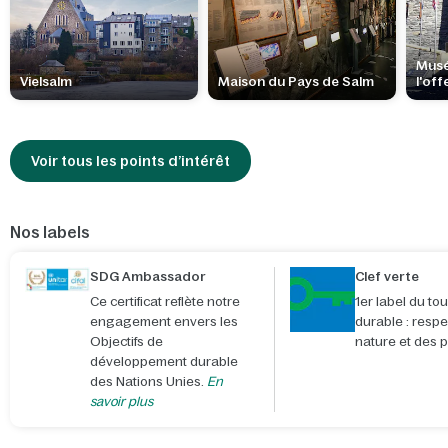
Musé
Vielsalm
Maison du Pays de Salm
l'off
Arde
Voir tous les points d’intérêt
Nos labels
SDG Ambassador
Clef verte
Ce certificat reflète notre
1er label du to
engagement envers les
durable : respe
Objectifs de
nature et des 
développement durable
des Nations Unies.
En
savoir plus