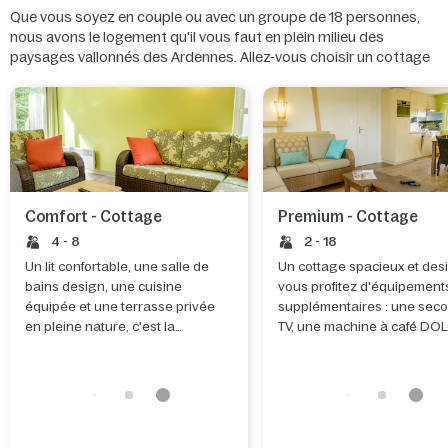
Que vous soyez en couple ou avec un groupe de 18 personnes,
nous avons le logement qu'il vous faut en plein milieu des
paysages vallonnés des Ardennes. Allez-vous choisir un cottage
Comfort, Premium ou VIP ?
Comfort - Cottage
Premium - Cottage
4 - 8
2 - 18
Un lit confortable, une salle de
Un cottage spacieux et des
bains design, une cuisine
vous profitez d'équipement
équipée et une terrasse privée
supplémentaires : une sec
en pleine nature, c'est la
TV, une machine à café DO
meilleure façon de se réveiller.
Gusto et même, dans certai
parcs, un bain remous.