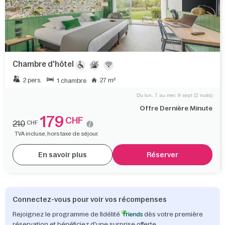
Chambre d'hôtel
2 pers.
27 m²
1 chambre
Du lun. 7 au mer. 9 sept (2 nuits)
Offre Dernière Minute
179
CHF
210
CHF
TVA incluse, hors taxe de séjour.
En savoir plus
Réserver
Connectez-vous pour voir vos récompenses
Rejoignez le programme de fidélité
dès votre première
réservation et bénéficiez d'une surprise offerte.