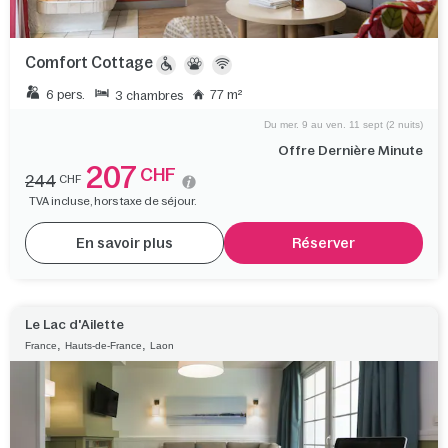
Comfort Cottage
6 pers.
77 m²
3 chambres
Du mer. 9 au ven. 11 sept (2 nuits)
Offre Dernière Minute
207
CHF
244
CHF
TVA incluse, hors taxe de séjour.
En savoir plus
Réserver
Le Lac d'Ailette
,
,
France
Hauts-de-France
Laon