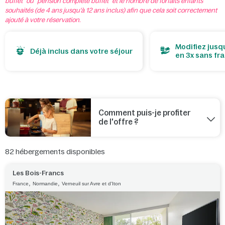
buffet" ou "pension complète buffet" et le nombre de forfaits enfants
souhaités (de 4 ans jusqu'à 12 ans inclus) afin que cela soit correctement
ajouté à votre réservation.
Modifiez jusqu
Déjà inclus dans votre séjour
en 3x sans fra
Comment puis-je profiter
de l'offre ?
82
hébergements disponibles
Les Bois-Francs
,
,
France
Normandie
Verneuil sur Avre et d'Iton