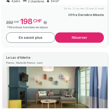
4 pers.
64 m²
2 chambres
Du lun. 21 au mer. 23 sept (2 nuits)
Offre Dernière Minute
198
CHF
232
CHF
TVA incluse, hors taxe de séjour.
En savoir plus
Réserver
Le Lac d'Ailette
,
,
France
Hauts-de-France
Laon