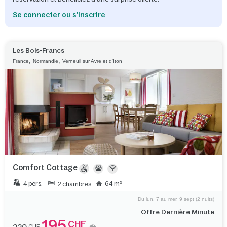
Se connecter ou s’inscrire
Les Bois-Francs
,
,
France
Normandie
Verneuil sur Avre et d'Iton
Comfort Cottage
4 pers.
64 m²
2 chambres
Du lun. 7 au mer. 9 sept (2 nuits)
Offre Dernière Minute
195
CHF
CHF