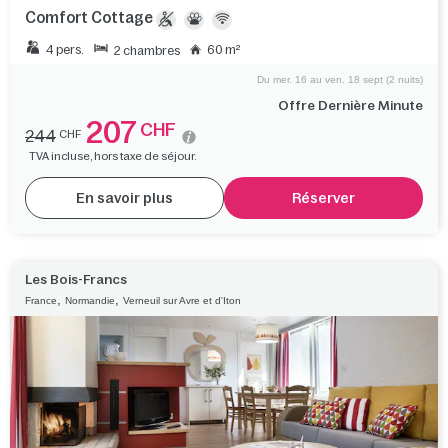
Comfort Cottage
4 pers.
60 m²
2 chambres
Du mer. 16 au ven. 18 sept (2 nuits)
Offre Dernière Minute
207
CHF
244
CHF
TVA incluse, hors taxe de séjour.
En savoir plus
Réserver
Les Bois-Francs
,
,
France
Normandie
Verneuil sur Avre et d'Iton