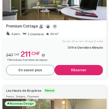
Premium Cottage
4 pers.
60 m²
2 chambres
Du mer. 16 au ven. 18 sept (2 nuits)
Offre Dernière Minute
211
CHF
247
CHF
TVA incluse, hors taxe de séjour.
En savoir plus
Réserver
Les Hauts de Bruyères
Rénové
,
,
France
Sologne
Chaumont
Nouveau Design