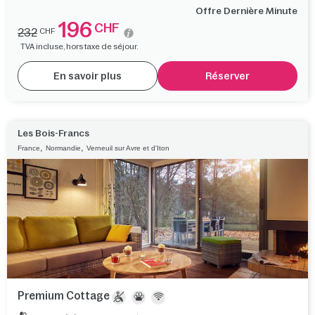
Offre Dernière Minute
196
CHF
232
CHF
TVA incluse, hors taxe de séjour.
En savoir plus
Réserver
Les Bois-Francs
,
,
France
Normandie
Verneuil sur Avre et d'Iton
Premium Cottage