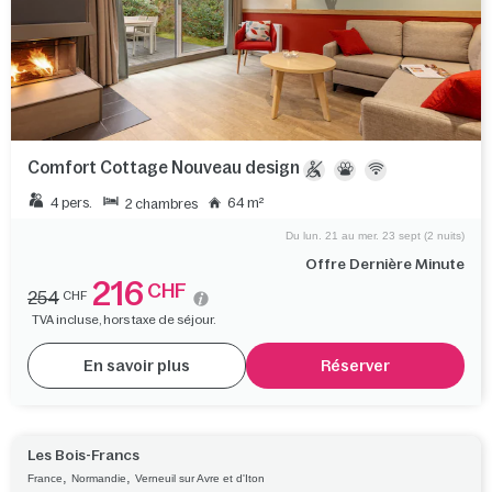
Comfort Cottage Nouveau design
4 pers.
64 m²
2 chambres
Du lun. 21 au mer. 23 sept (2 nuits)
Offre Dernière Minute
216
CHF
254
CHF
TVA incluse, hors taxe de séjour.
En savoir plus
Réserver
Les Bois-Francs
,
,
France
Normandie
Verneuil sur Avre et d'Iton