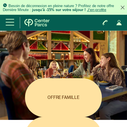
Besoin de déconnexion en pleine nature ? Profitez de notre offre
Dernière Minute :
jusqu'à -15% sur votre séjour !
J'en profite
OFFRE FAMILLE