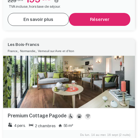
229
TVA incluse, hors taxe de séjour.
En savoir plus
Réserver
Les Bois-Francs
,
,
France
Normandie
Verneuil sur Avre et d'Iton
Premium Cottage Pagode
4 pers.
55 m²
2 chambres
Du lun. 14 au mer. 16 sept (2 nuits)