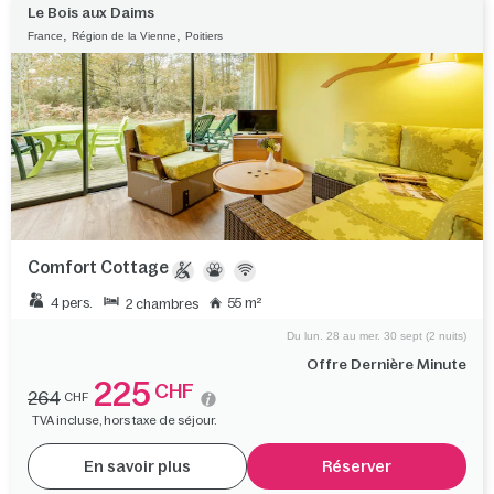
Le Bois aux Daims
,
,
France
Région de la Vienne
Poitiers
Comfort Cottage
4 pers.
55 m²
2 chambres
Du lun. 28 au mer. 30 sept (2 nuits)
Offre Dernière Minute
225
CHF
264
CHF
TVA incluse, hors taxe de séjour.
En savoir plus
Réserver