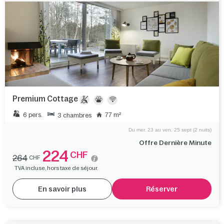
Premium Cottage
6 pers.
77 m²
3 chambres
Du mer. 23 au ven. 25 sept (2 nuits)
Offre Dernière Minute
224
CHF
264
CHF
TVA incluse, hors taxe de séjour.
En savoir plus
Réserver