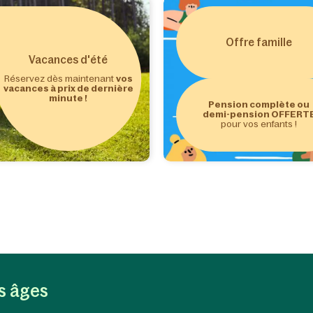
Offre famille
Vacances d'été
Réservez dès maintenant
vos
vacances à prix de dernière
minute !
Pension complète ou
demi-pension OFFERT
pour vos enfants !
es âges