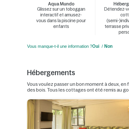
Aqua Mundo
Héber
Glissez sur un toboggan
Détendez-v
interactif et amusez-
cot
vous dans la piscine pour
(semi-)indi
enfants
terrasse pri
pers
Vous manque-t-il une information ?
Oui
Non
Hébergements
Vous voulez passer un bon moment à deux, en fa
des bois. Tous les cottages ont été remis au g