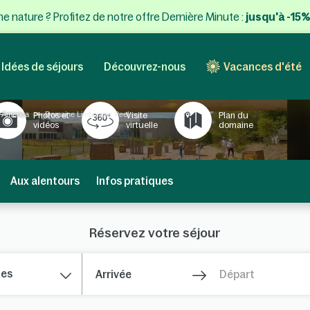
e nature ? Profitez de notre offre Dernière Minute :
jusqu'à -15%
Idées de séjours
Découvrez-nous
Vacances d'été
 America
Domaine Limburgse Peel
Photos et
Visite
Plan du
vidéos
virtuelle
domaine
Aux alentours
Infos pratiques
Réservez votre séjour
nes