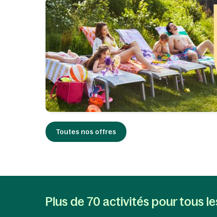
pendant les journées chaudes.
Les aventuriers à quatre pattes
peuvent
courir librement dans la
forêt à côté du domaine
. Pour des
promenades tranquilles vous pouvez
explorer ensemble, en laisse, la Heere
Peel, une vaste réserve naturelle avec
de beaux sentiers de randonnée juste
en face du domaine.
Toutes nos offres
Plus de 70 activités pour tous l