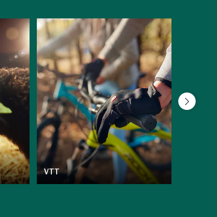
VTT
Bowling