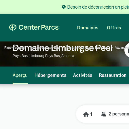
Besoin de déconnexion en plein
Domaines
Offres
Domaine Limburgse Peel
Page d'accueil
Vacances Pays-Bas
Vacances Limbourg Pays Bas
Vacances
Pays-Bas, Limbourg Pays Bas, America
Aperçu
Hébergements
Activités
Restauration
2
person
1