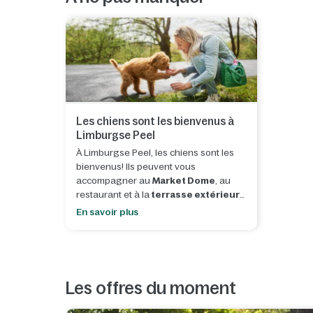
Les chiens sont les bienvenus à
Limburgse Peel
À Limburgse Peel, les chiens sont les
bienvenus! Ils peuvent vous
accompagner au
Market Dome
, au
restaurant et à la
terrasse extérieure
du Grand Café
, afin que vous puissiez
En savoir plus
profiter ensemble de votre séjour.
Sur l'
aire de jeux pour chiens
, ceux-ci
peuvent se défouler à volonté grâce à
divers équipements, une fosse à
Les offres du moment
creuser et une zone séparée pour
nager
en toute sécurité et se rafraîchir