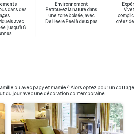
gements
Environnement
Expér
ous dans des
Retrouvez la nature dans
Vive
tages
une zone boisée, avec
complic
viduels avec
De Heere Peel à deux pas
créez de
vée, jusqu'à 8
onnes
mille ou avec papy et mamie ? Alors optez pour un cottage 
out du jour avec une décoration contemporaine.