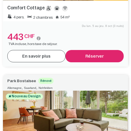
Comfort Cottage
4 pers.
54 m²
2 chambres
Du lun. 5 au jeu. 8 oct (3 nuits)
443
CHF
TVA incluse, hors taxe de séjour.
En savoir plus
Réserver
Park Bostalsee
Rénové
,
,
Allemagne
Saarland
Nohfelden
Nouveau Design