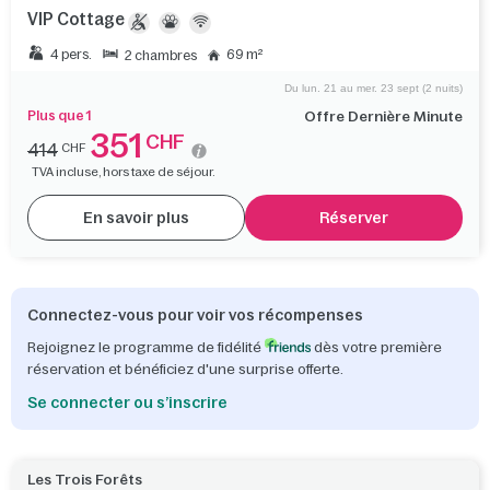
VIP Cottage
4 pers.
69 m²
2 chambres
Du lun. 21 au mer. 23 sept (2 nuits)
Plus que 1
Offre Dernière Minute
351
CHF
414
CHF
TVA incluse, hors taxe de séjour.
En savoir plus
Réserver
Connectez-vous pour voir vos récompenses
Rejoignez le programme de fidélité
dès votre première
réservation et bénéficiez d'une surprise offerte.
Se connecter ou s’inscrire
Les Trois Forêts