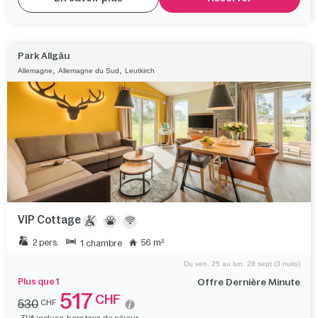
Park Allgäu
,
,
Allemagne
Allemagne du Sud
Leutkirch
VIP Cottage
2 pers.
56 m²
1 chambre
Du ven. 25 au lun. 28 sept (3 nuits)
Plus que 1
Offre Dernière Minute
517
CHF
530
CHF
TVA incluse, hors taxe de séjour.