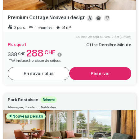
Premium Cottage Nouveau design
2 pers.
51 m²
1 chambre
Du mar. 29 sept au ven. 2 oct (3 nuits)
Plus que 1
Offre Dernière Minute
288
CHF
338
CHF
TVA incluse, hors taxe de séjour.
En savoir plus
Réserver
Park Bostalsee
Rénové
,
,
Allemagne
Saarland
Nohfelden
Nouveau Design