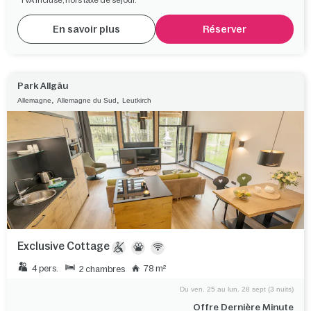
En savoir plus
Réserver
Park Allgäu
,
,
Allemagne
Allemagne du Sud
Leutkirch
Exclusive Cottage
4 pers.
78 m²
2 chambres
Du ven. 25 au lun. 28 sept (3 nuits)
Offre Dernière Minute