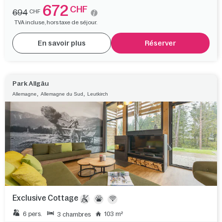
672
CHF
694
CHF
TVA incluse, hors taxe de séjour.
En savoir plus
Réserver
Park Allgäu
,
,
Allemagne
Allemagne du Sud
Leutkirch
Exclusive Cottage
6 pers.
103 m²
3 chambres