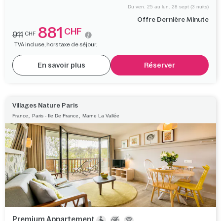
Du ven. 25 au lun. 28 sept (3 nuits)
Offre Dernière Minute
881
CHF
911
CHF
TVA incluse, hors taxe de séjour.
En savoir plus
Réserver
Villages Nature Paris
,
,
France
Paris - Ile De France
Marne La Vallée
Premium Appartement