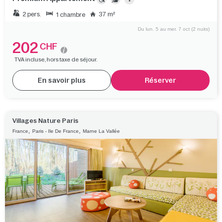
2 pers.
37 m²
1 chambre
Du lun. 5 au mer. 7 oct (2 nuits)
202
CHF
TVA incluse, hors taxe de séjour.
En savoir plus
Réserver
Villages Nature Paris
,
,
France
Paris - Ile De France
Marne La Vallée