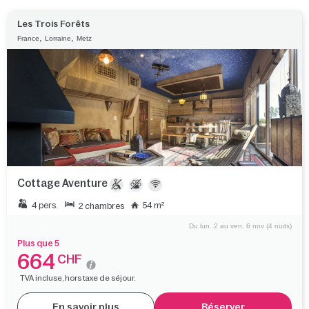
Les Trois Forêts
,
,
France
Lorraine
Metz
Cottage Aventure
4 pers.
54 m²
2 chambres
Du lun. 2 au ven. 6 nov (4 nuits)
Plus que 5
664
CHF
TVA incluse, hors taxe de séjour.
En savoir plus
Réserver