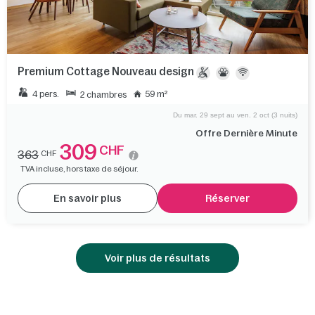
Premium Cottage Nouveau design
4 pers.
59 m²
2 chambres
Du mar. 29 sept au ven. 2 oct (3 nuits)
Offre Dernière Minute
309
CHF
363
CHF
TVA incluse, hors taxe de séjour.
En savoir plus
Réserver
Voir plus de résultats