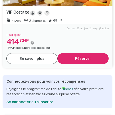
VIP Cottage
4 pers.
69 m²
2 chambres
Du mar. 22 au jeu. 24 sept (2 nuits)
Plus que 1
414
CHF
TVA incluse, hors taxe de séjour.
En savoir plus
Réserver
Connectez-vous pour voir vos récompenses
Rejoignez le programme de fidélité
dès votre première
réservation et bénéficiez d'une surprise offerte.
Se connecter ou s’inscrire