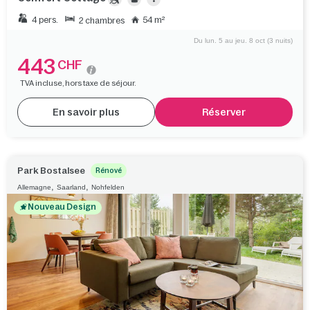
4 pers.
54 m²
2 chambres
Du lun. 5 au jeu. 8 oct (3 nuits)
443
CHF
TVA incluse, hors taxe de séjour.
En savoir plus
Réserver
Park Bostalsee
Rénové
,
,
Allemagne
Saarland
Nohfelden
Nouveau Design