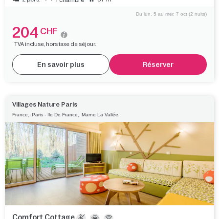
Du lun. 5 au mer. 7 oct (2 nuits)
204
CHF
TVA incluse, hors taxe de séjour.
En savoir plus
Réserver
Villages Nature Paris
,
,
France
Paris - Ile De France
Marne La Vallée
Comfort Cottage