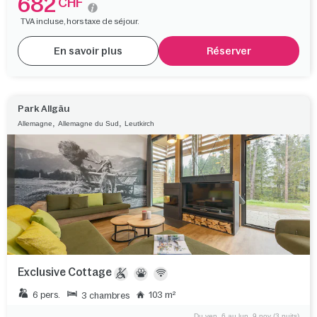
682
CHF
TVA incluse, hors taxe de séjour.
En savoir plus
Réserver
Park Allgäu
,
,
Allemagne
Allemagne du Sud
Leutkirch
Exclusive Cottage
6 pers.
103 m²
3 chambres
Du ven. 6 au lun. 9 nov (3 nuits)