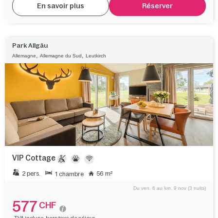
En savoir plus
Réserver
Park Allgäu
,
,
Allemagne
Allemagne du Sud
Leutkirch
VIP Cottage
2 pers.
56 m²
1 chambre
Du ven. 6 au lun. 9 nov (3 nuits)
577
CHF
TVA incluse, hors taxe de séjour.