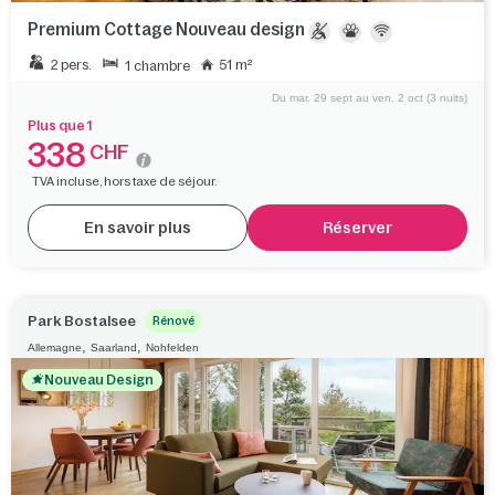
Premium Cottage Nouveau design
2 pers.
51 m²
1 chambre
Du mar. 29 sept au ven. 2 oct (3 nuits)
Plus que 1
338
CHF
TVA incluse, hors taxe de séjour.
En savoir plus
Réserver
Park Bostalsee
Rénové
,
,
Allemagne
Saarland
Nohfelden
Nouveau Design