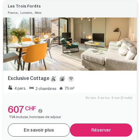
Les Trois Forêts
,
,
France
Lorraine
Metz
Exclusive Cottage
4 pers.
75 m²
2 chambres
Du ven. 6 au lun. 9 nov (3 nuits)
607
CHF
TVA incluse, hors taxe de séjour.
En savoir plus
Réserver