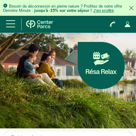
Besoin de déconnexion en pleine nature ? Profitez de notre offre
Dernière Minute :
jusqu'à -15% sur votre séjour !
J'en profite