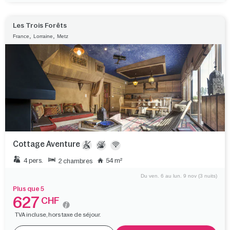
Les Trois Forêts
,
,
France
Lorraine
Metz
Cottage Aventure
4 pers.
54 m²
2 chambres
Du ven. 6 au lun. 9 nov (3 nuits)
Plus que 5
627
CHF
TVA incluse, hors taxe de séjour.