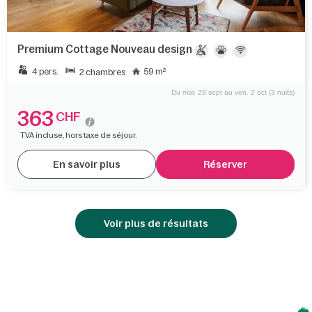
Premium Cottage Nouveau design
4 pers.
59 m²
2 chambres
Du mar. 29 sept au ven. 2 oct (3 nuits)
363
CHF
TVA incluse, hors taxe de séjour.
En savoir plus
Réserver
Voir plus de résultats