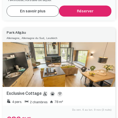
En savoir plus
Réserver
Park Allgäu
,
,
Allemagne
Allemagne du Sud
Leutkirch
Exclusive Cottage
4 pers.
78 m²
2 chambres
Du ven. 6 au lun. 9 nov (3 nuits)