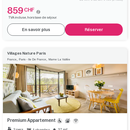
859
CHF
TVA incluse, hors taxe de séjour.
En savoir plus
Réserver
Villages Nature Paris
,
,
France
Paris - Ile De France
Marne La Vallée
Premium Appartement
2 pers.
37 m²
1 chambre