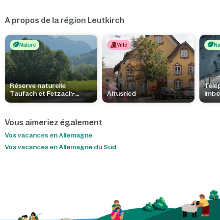
A propos de la région Leutkirch
Nature
Ville
Na
Réserve naturelle
Télé
Taufach et Fetzach-
Altusried
Imbe
Moos
Vous aimeriez également
Vos vacances en Allemagne
Vos vacances en Allemagne du Sud