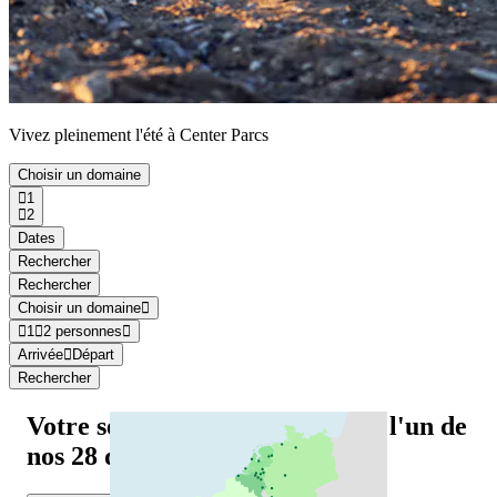
Vivez pleinement l'été à Center Parcs
Choisir un domaine
1
2
Dates
Rechercher
Rechercher
Choisir un domaine
1
2
personnes
Arrivée
Départ
Rechercher
Votre séjour Center Parcs dans l'un de
nos 28 domaines en Europe