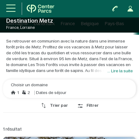
Destination Metz
Allemagne
Danemark
France
Belgique
Pays-Bas
France, Lorraine
Se retrouver en communion avec la nature dans une immense
forêt près de Metz. Profitez de vos vacances à Metz pour laisser
de côté les tracas du quotidien et vous ressourcer dans une bulle
de verdure. Situé à environ 95 km de Metz, dans l'est de la France,
le domaine Les Trois Forêts vous invite à passer des vacances en
famille idyllique dans une forêt de sapins. Au fil des saisons, ses
... Lire la suite
couleurs changent, mais son charme reste intact. La nature
s'invite à l'intérieur de nos cottages imprégnés de lumière. Ici,
Choisir un domaine
l'intérieur et l'extérieur se confondent grâce à une grande porte
1
2
Dates de séjour
vitrée coulissante. Pour pousser l'immersion encore plus loin lors
de vos vacances nature, nous avons conçu trois hébergements
Trier par
Filtrer
insolites : le cottage Princesse et Chevalier, le Cottage des
Animaux de la Forêt et le Cottage Aventure. Chaque pièce sera
source de surprises et d'émerveillement. Point d'ancrage idéal
pour des vacances avec enfants, le domaine Les Trois Forêts vous
1
résultat
propose de découvrir une myriade d'activités ludiques et
sportives au cœur d'une forêt de 435 hectares. Ici, de belles