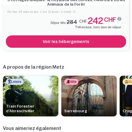
Animaux de la Forêt
Du mar. 29 sept au jeu. 1 oct
(3 jours - 2 nuits) - 0
242
CHF
284
CHF
Séjour dès
TVA incluse, hors taxe de séjour.
Voir les hébergements
A propos de la région Metz
Loisirs
Ville
Cu
Train Forestier
d'Abreschviller
Sarrebourg
Chag
Vous aimeriez également