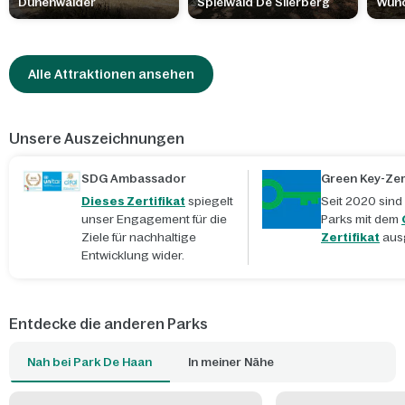
Dünenwälder
Spielwald De Slierberg
Wun
Alle Attraktionen ansehen
Unsere Auszeichnungen
SDG Ambassador
Green Key-Zert
Dieses Zertifikat
spiegelt
Seit 2020 sind
unser Engagement für die
Parks mit dem
Ziele für nachhaltige
Zertifikat
aus
Entwicklung wider.
Entdecke die anderen Parks
Nah bei Park De Haan
In meiner Nähe