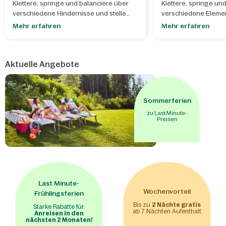
Klettere, springe und balanciere über
Klettere, springe un
verschiedene Hindernisse und stelle
verschiedene Eleme
dich den unterschiedlichen Parcours in
die unterschiedliche
Mehr erfahren
Mehr erfahren
luftiger Höhe.
luftiger Höhe.
Aktuelle Angebote
Sommerferien
zu Last Minute-
Preisen
Last Minute-
Wochenvorteil
Frühlingsferien
Bis zu
2 Nächte gratis
Starke Rabatte für
ab 7 Nächten Aufenthalt
Anreisen in den
nächsten 2 Monaten!