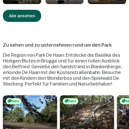
Kochlöffel schwingen? Sie finden alles im Supermarkt! Und im
Shop & Smile nehmen Sie unter anderem noch einen neuen
Alle ansehen
Badeanzug oder ein schönes Souvenir mit.
Zu sehen und zu unternehmen rund um den Park
Die Region von Park De Haan: Entdecke die Basilika des
Heiligen Blutes in Brügge und für einen tollen Ausblick
den Belfried. Genieße den Sandstrand in Blankenberge,
erkunde De Haan mit der Küstenstraßenbahn. Besuche
mit den Kindern den Wonderbos und den Spielwald De
Slierberg. Perfekt für Familien und Naturliebhaber!
Natur
Natur
Na