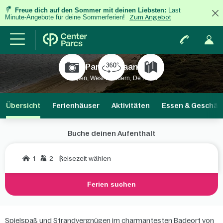
Freue dich auf den Sommer mit deinen Liebsten:
Last
Minute-Angebote für deine Sommerferien!
Zum Angebot
Park De Haan
Belgien, West-Flandern, De Haan
Übersicht
Ferienhäuser
Aktivitäten
Essen & Geschäf
Buche deinen Aufenthalt
1
2
Reisezeit wählen
Ferien suchen
Spielspaß und Strandvergnügen im charmantesten Badeort von