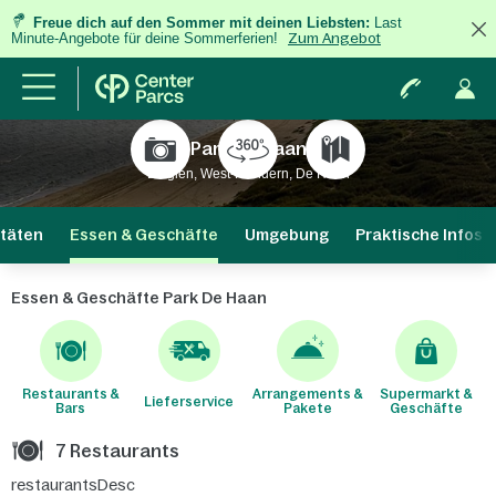
Freue dich auf den Sommer mit deinen Liebsten:
Last
Minute-Angebote für deine Sommerferien!
Zum Angebot
Park De Haan
Belgien, West-Flandern, De Haan
itäten
Essen & Geschäfte
Umgebung
Praktische Infos
Essen & Geschäfte Park De Haan
Restaurants &
Arrangements &
Supermarkt &
Lieferservice
Bars
Pakete
Geschäfte
7 Restaurants
restaurantsDesc