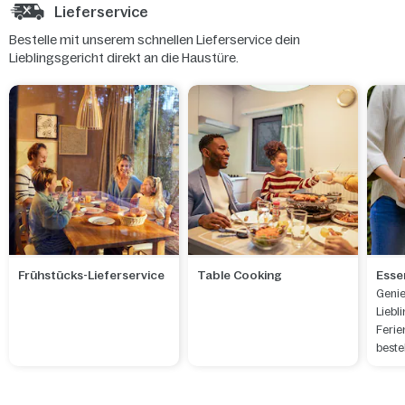
Lieferservice
Bestelle mit unserem schnellen Lieferservice dein
Lieblingsgericht direkt an die Haustüre.
Frühstücks-Lieferservice
Table Cooking
Esse
Genie
Liebl
Ferie
beste