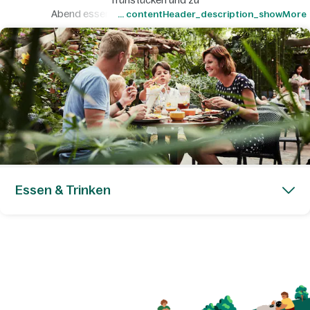
frühstücken und zu
Abend essen. In Boutiquen stöbern. Souvenirs
... contentHeader_description_showMore
aussuchen.
Essen & Trinken