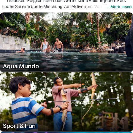
draussen. Folglich spielt das Wetter keine Rolle. In jedem Park
finden Sie eine bunte Mischung von Aktivitäten. Von nervenkitzelnd
... Mehr lesen
bis vollkommen entspannend. Am, auf und im Wasser oder hoch
oben zwischen den Bäumen. Und es ist immer etwas Neues zu
erleben.
Aqua Mundo
Sport & Fun