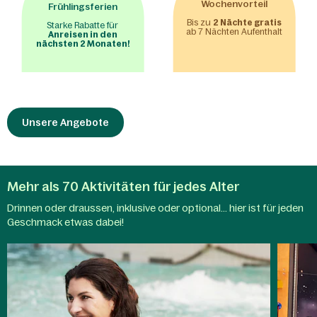
Wochenvorteil
Frühlingsferien
Bis zu
2 Nächte gratis
Starke Rabatte für
ab 7 Nächten Aufenthalt
Anreisen in den
nächsten 2 Monaten!
Unsere Angebote
Mehr als 70 Aktivitäten für jedes Alter
Drinnen oder draussen, inklusive oder optional... hier ist für jeden
Aqua
Geschmack etwas dabei!
Mundo
Kindera