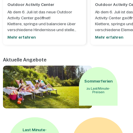
Outdoor Activity Center
Outdoor Activity C
Ab dem 6. Juli ist das neue Outdoor
Ab dem 6. Juli ist d
Activity Center geöffnet!
Activity Center geöffn
Klettere, springe und balanciere über
Klettere, springe un
verschiedene Hindernisse und stelle
verschiedene Eleme
dich den unterschiedlichen Parcours in
die unterschiedliche
Mehr erfahren
Mehr erfahren
luftiger Höhe.
luftiger Höhe.
Aktuelle Angebote
Sommerferien
zu Last Minute-
Preisen
Last Minute-