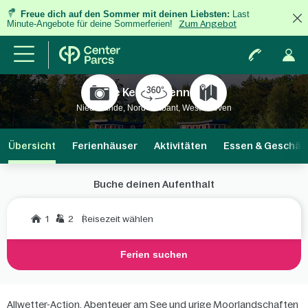
Freue dich auf den Sommer mit deinen Liebsten:
Last
Minute-Angebote für deine Sommerferien!
Zum Angebot
De Kempervennen
Niederlande, Nord-Brabant, Westerhoven
Übersicht
Ferienhäuser
Aktivitäten
Essen & Geschäf
Buche deinen Aufenthalt
1
2
Reisezeit wählen
Ferien suchen
Allwetter-Action, Abenteuer am See und urige Moorlandschaften