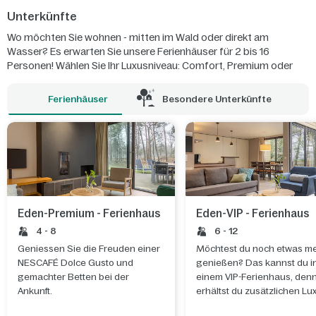
Unterkünfte
Wo möchten Sie wohnen - mitten im Wald oder direkt am
Wasser? Es erwarten Sie unsere Ferienhäuser für 2 bis 16
Personen! Wählen Sie Ihr Luxusniveau: Comfort, Premium oder
VIP. Oder etwas ganz Außergewöhnliches: Wie wäre es mit einem
großen, lichtdurchfluteten Eden-Ferienhaus, einem Hausboot auf
Ferienhäuser
Besondere Unterkünfte
dem See oder einem Abenteurer-Ferienhaus?
Eden-Premium - Ferienhaus
Eden-VIP - Ferienhaus
4 - 8
6 - 12
Geniessen Sie die Freuden einer
Möchtest du noch etwas m
NESCAFÉ Dolce Gusto und
genießen? Das kannst du i
gemachter Betten bei der
einem VIP-Ferienhaus, den
Ankunft.
erhältst du zusätzlichen Lu
und zusätzliche Services.