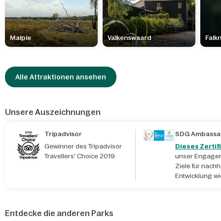
Malpie
Valkenswaard
Falk
Alle Attraktionen ansehen
Unsere Auszeichnungen
Tripadvisor
SDG Ambassa
Gewinner des Tripadvisor
Dieses Zertif
Travellers' Choice 2019.
unser Engagem
Ziele für nachh
Entwicklung wi
Entdecke die anderen Parks