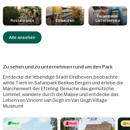
unserem Supermarkt finden Sie alles, was das Herz begehrt. Oder
Sie lassen sich Ihr Frühstück oder ein Table-Cooking-Paket liefern!
Wir tun unser Bestes, damit sich die Kinder in allen unseren
Ferienhaus-
Restaurants
Einkaufen
Lieferservice
Restaurants wohlfühlen und Spaß haben. Wir achten besonders
auf Ihre Allergien und Ernährungseinschränkungen. Zögern Sie
nicht, unsere Mitarbeiter für weitere Informationen zu fragen.
Alle ansehen
Zu sehen und zu unternehmen rund um den Park
Entdecke die lebendige Stadt Eindhoven, beobachte
wilde Tiere im Safaripark Beekse Bergen und erlebe die
Märchenwelt der Efteling. Besuche das gemütliche
Lommel, wandere durch die Malpie und entdecke das
Leben von Vincent van Gogh im Van Gogh Village
Museum!
Natur
Stadt
Ku