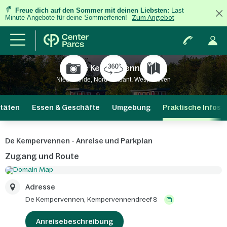
Freue dich auf den Sommer mit deinen Liebsten:
Last
Minute-Angebote für deine Sommerferien!
Zum Angebot
De Kempervennen
Niederlande, Nord-Brabant, Westerhoven
itäten
Essen & Geschäfte
Umgebung
Praktische Infos
De Kempervennen - Anreise und Parkplan
Zugang und Route
Adresse
De Kempervennen,
Kempervennendreef 8
Anreisebeschreibung