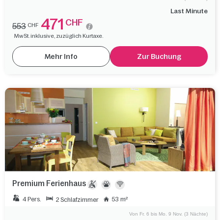
Last Minute
471
CHF
553
CHF
MwSt. inklusive, zuzüglich Kurtaxe.
Mehr Info
Zur Buchung
Premium Ferienhaus
4 Pers.
53 m²
2 Schlafzimmer
Von Fr. 6 bis Mo. 9 Nov. (3 Nächte)