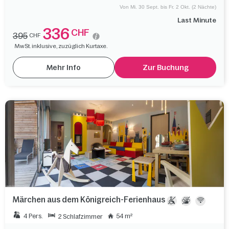
Von Mi. 30 Sept. bis Fr. 2 Okt. (2 Nächte)
Last Minute
336
CHF
395
CHF
MwSt. inklusive, zuzüglich Kurtaxe.
Mehr Info
Zur Buchung
Märchen aus dem Königreich-Ferienhaus
4 Pers.
54 m²
2 Schlafzimmer