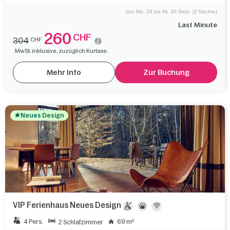
Von Mo. 28 bis Mi. 30 Sept. (2 Nächte)
Last Minute
260
CHF
304
CHF
MwSt. inklusive, zuzüglich Kurtaxe.
Mehr Info
Zur Buchung
Neues Design
VIP Ferienhaus Neues Design
4 Pers.
69 m²
2 Schlafzimmer