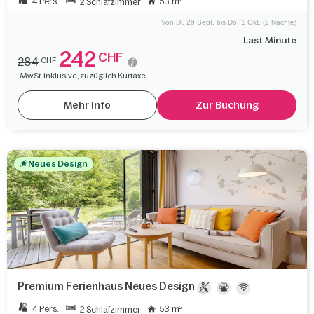
4 Pers.
53 m²
2 Schlafzimmer
Von Di. 29 Sept. bis Do. 1 Okt. (2 Nächte)
Last Minute
242
CHF
284
CHF
MwSt. inklusive, zuzüglich Kurtaxe.
Mehr Info
Zur Buchung
Neues Design
Premium Ferienhaus Neues Design
4 Pers.
53 m²
2 Schlafzimmer