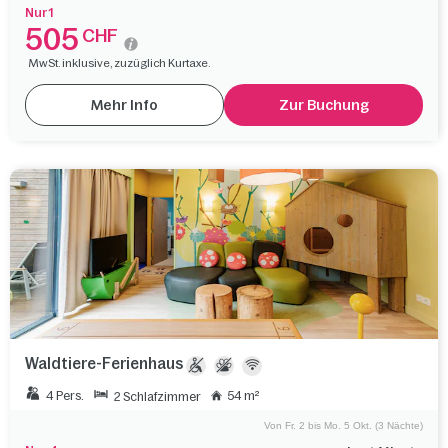
Nur 1
505
CHF
MwSt. inklusive, zuzüglich Kurtaxe.
Mehr Info
Zur Buchung
Waldtiere-Ferienhaus
4 Pers.
54 m²
2 Schlafzimmer
Von Fr. 2 bis Mo. 5 Okt. (3 Nächte)