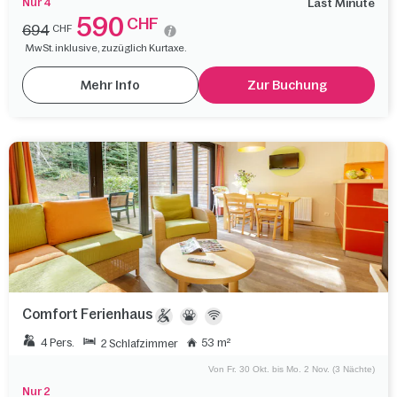
Nur 4
Last Minute
590
CHF
694
CHF
MwSt. inklusive, zuzüglich Kurtaxe.
Mehr Info
Zur Buchung
Comfort Ferienhaus
4 Pers.
53 m²
2 Schlafzimmer
Von Fr. 30 Okt. bis Mo. 2 Nov. (3 Nächte)
Nur 2