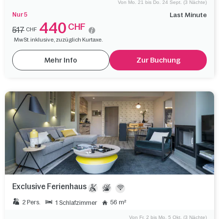
Von Mo. 21 bis Do. 24 Sept. (3 Nächte)
Nur 5
Last Minute
440
CHF
517
CHF
MwSt. inklusive, zuzüglich Kurtaxe.
Mehr Info
Zur Buchung
Exclusive Ferienhaus
2 Pers.
56 m²
1 Schlafzimmer
Von Fr. 2 bis Mo. 5 Okt. (3 Nächte)