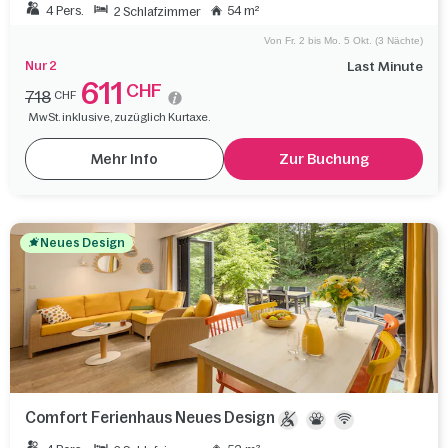
4 Pers.
54 m²
2 Schlafzimmer
Von Fr. 2 bis Mo. 5 Okt. (3 Nächte)
Nur 2
Last Minute
611
CHF
718
CHF
MwSt. inklusive, zuzüglich Kurtaxe.
Mehr Info
Zur Buchung
Neues Design
Comfort Ferienhaus Neues Design