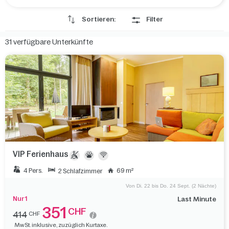
Sortieren:
Filter
31
verfügbare Unterkünfte
VIP Ferienhaus
4 Pers.
69 m²
2 Schlafzimmer
Von Di. 22 bis Do. 24 Sept. (2 Nächte)
Nur 1
Last Minute
351
CHF
414
CHF
MwSt. inklusive, zuzüglich Kurtaxe.