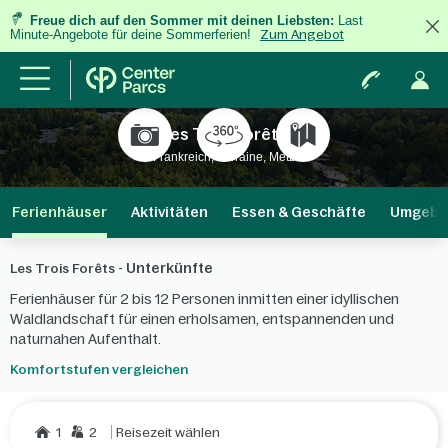
Freue dich auf den Sommer mit deinen Liebsten:
Last
Minute-Angebote für deine Sommerferien!
Zum Angebot
Les Trois Forêts
Frankreich, Lorraine, Metz
Ferienhäuser
Aktivitäten
Essen & Geschäfte
Umgebu
Unterkünfte
Les Trois Forêts -
Ferienhäuser für 2 bis 12 Personen inmitten einer idyllischen
Waldlandschaft für einen erholsamen, entspannenden und
naturnahen Aufenthalt.
Komfortstufen vergleichen
1
2
Reisezeit wählen