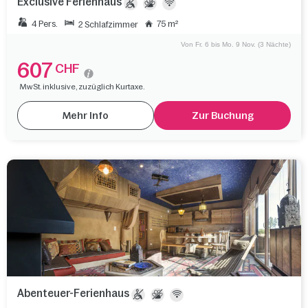
Exclusive Ferienhaus
4 Pers.
75 m²
2 Schlafzimmer
Von Fr. 6 bis Mo. 9 Nov. (3 Nächte)
607
CHF
MwSt. inklusive, zuzüglich Kurtaxe.
Mehr Info
Zur Buchung
Abenteuer-Ferienhaus