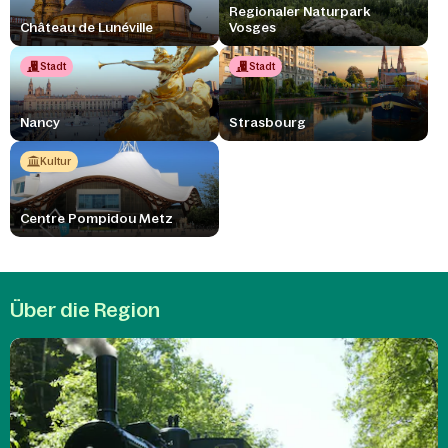
Regionaler Naturpark
Château de Lunéville
Vosges
Stadt
Stadt
Nancy
Strasbourg
Kultur
Centre Pompidou Metz
Über die Region