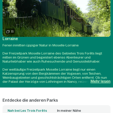
11
Lorraine
Ferien inmitten üppiger Natur in Moselle-Lorraine
Der Freizeitpark Moselle Lorraine des Gebietes Trois Forêts liegt
mitten im Grünen und begeistert ebenso Abenteurer und
Naturliebhaber wie auch Ruhesuchende und Genussliebhaber.
Der weitläufige Freizeitpark Moselle Lorraine liegt nur einen
Katzensprung von den Bergkämmen der Vogesen, von Teichen,
Weinbaugebieten und geschichtsträchtigen Orten entfernt. Ob nun
Mehr lesen
der Palast der Herzöge von Lothringen in Nancy, reizende
Fachwerkhäuser oder im Dezember der Weihnachtsmarkt in
Straßburg - nutzen Sie die Gelegenheit, um die Sehenswürdigkeiten
der Region zu besichtigen und Kultur und Entspannung miteinander
zu verbinden. Setzen Sie Ihre Ferien in Metz fort mit einer
Entdecke die anderen Parks
Besichtigung der Kathedrale, oder wie wäre es mit dem Tierpark von
Sainte-Croix mit seinen Bären, Hirschen, Bisons oder auch seiner
Eisenbahn mit der hundert Jahre alten Lokomotive? Kurzum: Ein
Nah bei Les Trois Forêts
In meiner Nähe