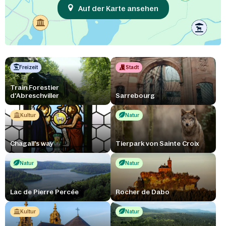
Auf der Karte ansehen
Freizeit
Stadt
Train Forestier
d'Abreschviller
Sarrebourg
Kultur
Natur
Chagall's way
Tierpark von Sainte Croix
Natur
Natur
Lac de Pierre Percée
Rocher de Dabo
Kultur
Natur