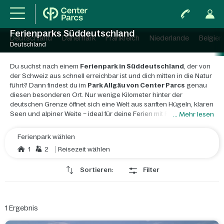
Ferienparks Süddeutschland
Deutschland
Dänemark
Frankreich
Niederlande
Belgien
Deutschland
Du suchst nach einem
Ferienpark in Süddeutschland
, der von
der Schweiz aus schnell erreichbar ist und dich mitten in die Natur
führt? Dann findest du im
Park Allgäu von Center Parcs
genau
diesen besonderen Ort. Nur wenige Kilometer hinter der
deutschen Grenze öffnet sich eine Welt aus sanften Hügeln, klaren
Seen und alpiner Weite – ideal für deine Ferien mit Familie oder
... Mehr lesen
Freunden.
Ferienpark wählen
Das Allgäu zeigt sich von seiner schönsten Seite: grüne Weiden,
1
2
Reisezeit wählen
duftende Wälder und kleine, glasklare Bäche begleiten dich durch
den Tag. In kurzer Fahrdistanz erreichst du Highlights wie die
Sortieren:
Filter
Nagelfluhkette, den Alpsee oder den Bodensee
– perfekt für
abwechslungsreiche Ferientage. Der Park selbst folgt dem Prinzip
„Natur maximal“. Große Teile der Anlage bestehen aus Wald,
Wiesen und Wasserflächen. Die Ferienhäuser sind so eingebettet,
1
Ergebnis
dass sie mit der Umgebung verschmelzen. Wege führen dich
durch natürliche Landschaften, während sich die
Ruhe der Natur