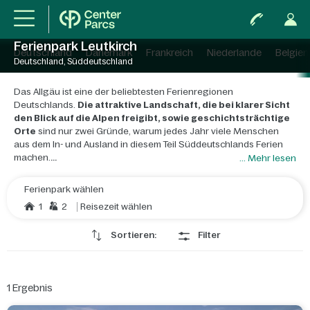
Ferienpark Leutkirch
Deutschland
Dänemark
Frankreich
Niederlande
Belgien
Deutschland, Süddeutschland
Das Allgäu ist eine der beliebtesten Ferienregionen
Deutschlands.
Die attraktive Landschaft, die bei klarer Sicht
den Blick auf die Alpen freigibt, sowie geschichtsträchtige
Orte
sind nur zwei Gründe, warum jedes Jahr viele Menschen
aus dem In- und Ausland in diesem Teil Süddeutschlands Ferien
machen.
... Mehr lesen
Leutkirch, im Westallgäu unmittelbar an der Grenze zum
Oberallgäu gelegen, ist einer jener sehenswerten Orte.
Ferienpark wählen
Nachweislich schon zur Völkerwanderungszeit besiedelt, wird
1
2
Reisezeit wählen
Leutkirch 766 erstmals urkundlich erwähnt. Namensgebend war
die "Leutekirche St. Martin". Die ehemals Freie Reichsstadt hat
Sortieren:
Filter
heute 22.000 Einwohner, sie liegt 650 Meter über dem
Meeresspiegel, inmitten einer malerischen Voralpenlandschaft.
Die
historische Altstadt von Leutkirch steht unter
1
Ergebnis
Denkmalschutz.
Das Gotische Haus, der Pulverturm und die
Dreifaltigkeitskirche sind nur drei Beispiele für bedeutende