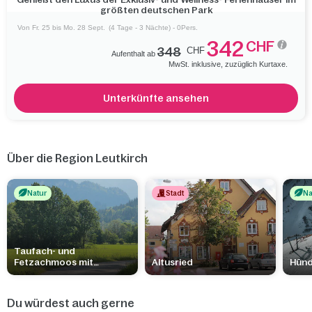
größten deutschen Park
Sie unsere stets aktuellen Angebote und machen auch Sie Ferien
in Leutkirch!
Von Fr. 25 bis Mo. 28 Sept.
(4 Tage - 3 Nächte) - 0Pers.
342
CHF
348
CHF
Aufenthalt ab
MwSt. inklusive, zuzüglich Kurtaxe.
Unterkünfte ansehen
Über die Region Leutkirch
Natur
Stadt
Na
Taufach- und
Fetzachmoos mit
Altusried
Hünd
Urseen
Du würdest auch gerne