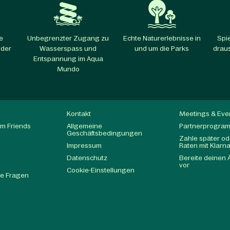
e
Unbegrenzter Zugang zu
Echte Naturerlebnisse in
Spi
 der
Wasserspass und
und um die Parks​
draus
Entspannung im Aqua
Mundo​
Kontakt
Meetings & Eve
m Friends
Allgemeine
Partnerprogra
Geschäftsbedingungen
Zahle später ode
Impressum
Raten mit Klarn
Datenschutz
Bereite deinen 
t
vor
Cookie-Einstellungen
te Fragen