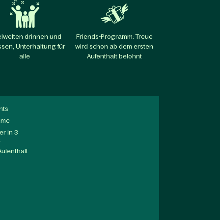
elwelten drinnen und
Friends-Programm: Treue
sen, Unterhaltung für
wird schon ab dem ersten
alle​
Aufenthalt belohnt​
nts
mme
r in 3
a
Aufenthalt