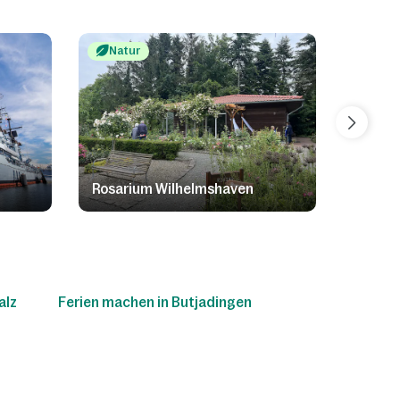
Natur
Stad
m
Rosarium Wilhelmshaven
Wilhe
alz
Ferien machen in Butjadingen