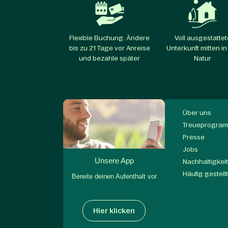
Flexible Buchung: Ändere
Voll ausgestattet
bis zu 21 Tage vor Anreise
Unterkunft mitten in
und bezahle später
Natur
Über uns
Treueprogram
Presse
Jobs
Unsere App
Nachhaltigkei
Häufig gestell
Bereite deinen Aufenthalt vor
Hier klicken