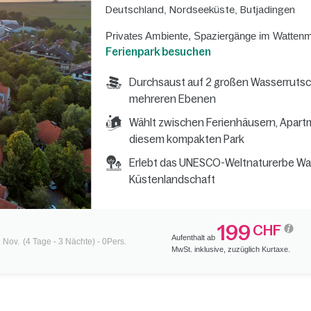
Deutschland
,
Nordseeküste
,
Butjadingen
Privates Ambiente, Spaziergänge im Wattenm
Ferienpark besuchen
Durchsaust auf 2 großen Wasserrutsc
mehreren Ebenen
Wählt zwischen Ferienhäusern, Apart
diesem kompakten Park
Erlebt das UNESCO-Weltnaturerbe Wa
Küstenlandschaft
199
CHF
Aufenthalt ab
 Nov.
(4 Tage - 3 Nächte) - 0Pers.
MwSt. inklusive, zuzüglich Kurtaxe.