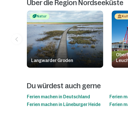
Über die Region Nordseeküste
Natur
Kul
Oberf
Langwarder Groden
Leuch
Du würdest auch gerne
Ferien machen in Deutschland
Ferien m
Ferien machen in Lüneburger Heide
Ferien m