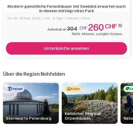
Nohfelden ist das ideale Ziel für gelungene Ferien in Deutschland.
Modern-gemütliche Ferienhäuser mit Seeblick erwarten euch
in diesem mittelgroßen Park
Von Mo. 28 Sept. bis Do. 1 Okt.
(4 Tage - 3 Nächte) - 0Pers.
260
CHF
304
CHF
Aufenthalt ab
MwSt. inklusive, zuzüglich Kurtaxe.
Unterkünfte ansehen
Über die Region Nohfelden
Freizeit
Kultur
Na
Keltischer Ringwall
Sternwarte Petersburg
Otzenhausen
Natu