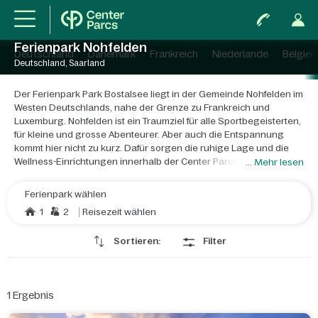
Ferienpark Nohfelden
Deutschland
Dänemark
Frankreich
Niederlande
Belgien
Deutschland, Saarland
Der Ferienpark Park Bostalsee liegt in der Gemeinde Nohfelden im
Westen Deutschlands, nahe der Grenze zu Frankreich und
Luxemburg. Nohfelden ist ein Traumziel für alle Sportbegeisterten,
für kleine und grosse Abenteurer. Aber auch die Entspannung
kommt hier nicht zu kurz. Dafür sorgen die ruhige Lage und die
Wellness-Einrichtungen innerhalb der Center Parcs-Anlage. Park
... Mehr lesen
Bostalsee empfängt Sie inmitten einer wunderschöner
Hügellandschaft und ist damit der ideale Ausgangspunkt für
Ferienpark wählen
sportliche Aktivitäten während Ihrer Ferien im Saarland. Es gibt
1
2
Reisezeit wählen
Natur, soweit das Auge reicht. Die üppige Landschaft lässt sich
prima zu Fuss, mit dem Velo oder per Mountainbike erkunden.
In
Sortieren:
Filter
der Nähe von Nohfelden befinden sich das Luftfahrtmuseum
Hermeskeil, die Sommerrodelpiste von Peterberg und der
Naturpark Saar-Hunsrück. Kulturfreunde werden sich mit
Sicherheit für die keltischen Befestigungsmauern von
1
Ergebnis
Otzenhausen sowie für das nahegelegene Trier und die
Universitätsstadt Saarbrücken begeistern. Trier ist als älteste