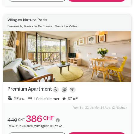
Villages Nature Paris
,
,
Frankreich
Paris - Ile De France
Marne La Vallée
Premium Apartment
2 Pers.
37 m²
1 Schlafzimmer
Von Sa. 22 bis Mo. 24 Aug. (2 Nächte)
386
CHF
440
CHF
MwSt. inklusive, zuzüglich Kurtaxe.