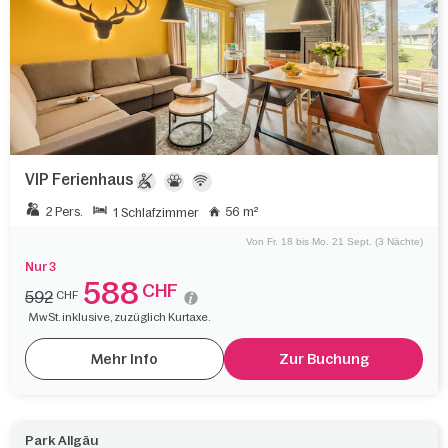
VIP Ferienhaus
2 Pers.
56 m²
1 Schlafzimmer
Von Fr. 18 bis Mo. 21 Sept. (3 Nächte)
Nur 3
588
CHF
592
CHF
MwSt. inklusive, zuzüglich Kurtaxe.
Mehr Info
Zur Buchung
Park Allgäu