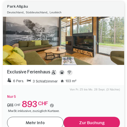
Park Allgäu
,
,
Deutschland
Süddeutschland
Leutkirch
Exclusive Ferienhaus
6 Pers.
103 m²
3 Schlafzimmer
Von Fr. 25 bis Mo. 28 Sept. (3 Nächte)
Nur 5
893
CHF
911
CHF
MwSt. inklusive, zuzüglich Kurtaxe.
Mehr Info
Zur Buchung