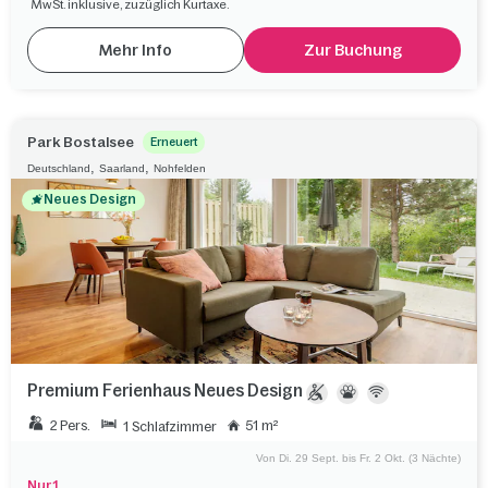
MwSt. inklusive, zuzüglich Kurtaxe.
Mehr Info
Zur Buchung
Park Bostalsee
Erneuert
,
,
Deutschland
Saarland
Nohfelden
Neues Design
Premium Ferienhaus Neues Design
2 Pers.
51 m²
1 Schlafzimmer
Von Di. 29 Sept. bis Fr. 2 Okt. (3 Nächte)
Nur 1