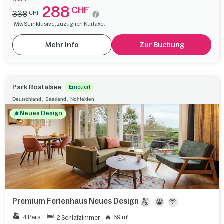
288
CHF
338
CHF
MwSt. inklusive, zuzüglich Kurtaxe.
Mehr Info
Zur Buchung
Park Bostalsee
Erneuert
,
,
Deutschland
Saarland
Nohfelden
Neues Design
Premium Ferienhaus Neues Design
4 Pers.
59 m²
2 Schlafzimmer