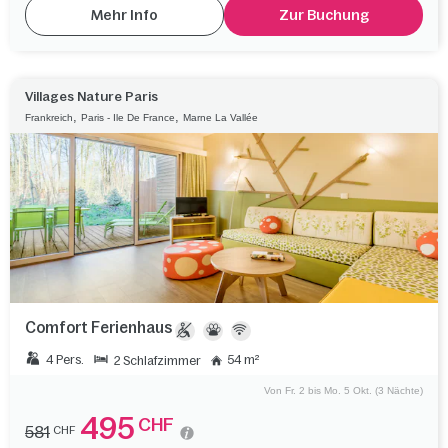
Mehr Info
Zur Buchung
Villages Nature Paris
,
,
Frankreich
Paris - Ile De France
Marne La Vallée
Comfort Ferienhaus
4 Pers.
54 m²
2 Schlafzimmer
Von Fr. 2 bis Mo. 5 Okt. (3 Nächte)
495
CHF
581
CHF