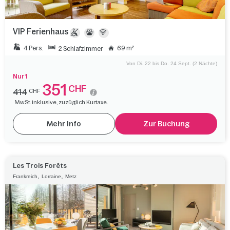
VIP Ferienhaus
4 Pers.
69 m²
2 Schlafzimmer
Von Di. 22 bis Do. 24 Sept. (2 Nächte)
Nur 1
351
CHF
414
CHF
MwSt. inklusive, zuzüglich Kurtaxe.
Mehr Info
Zur Buchung
Les Trois Forêts
,
,
Frankreich
Lorraine
Metz