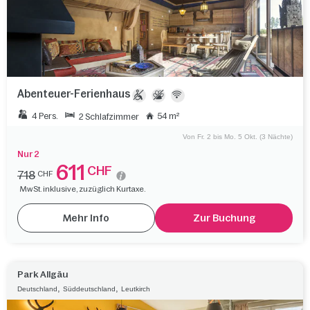
Abenteuer-Ferienhaus
4 Pers.
54 m²
2 Schlafzimmer
Von Fr. 2 bis Mo. 5 Okt. (3 Nächte)
Nur 2
611
CHF
718
CHF
MwSt. inklusive, zuzüglich Kurtaxe.
Mehr Info
Zur Buchung
Park Allgäu
,
,
Deutschland
Süddeutschland
Leutkirch