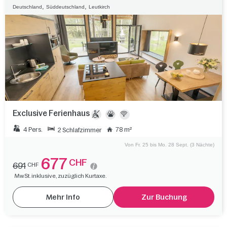
,
,
Deutschland
Süddeutschland
Leutkirch
Exclusive Ferienhaus
4 Pers.
78 m²
2 Schlafzimmer
Von Fr. 25 bis Mo. 28 Sept. (3 Nächte)
677
CHF
691
CHF
MwSt. inklusive, zuzüglich Kurtaxe.
Mehr Info
Zur Buchung