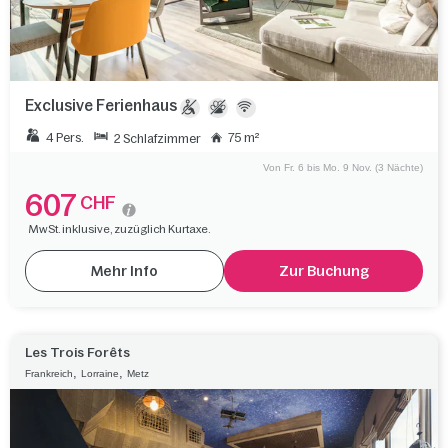
Exclusive Ferienhaus
4 Pers.
75 m²
2 Schlafzimmer
Von Fr. 6 bis Mo. 9 Nov. (3 Nächte)
607
CHF
MwSt. inklusive, zuzüglich Kurtaxe.
Mehr Info
Zur Buchung
Les Trois Forêts
,
,
Frankreich
Lorraine
Metz