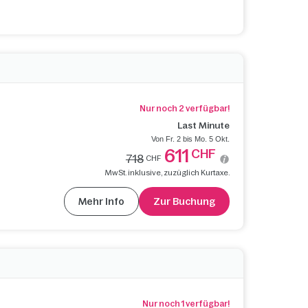
Nur noch 2 verfügbar!
Last Minute
Von Fr. 2 bis Mo. 5 Okt.
611
CHF
718
CHF
MwSt. inklusive, zuzüglich Kurtaxe.
Mehr Info
Zur Buchung
Nur noch 1 verfügbar!