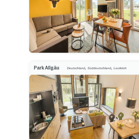
,
,
Park Allgäu
Deutschland
Süddeutschland
Leutkirch