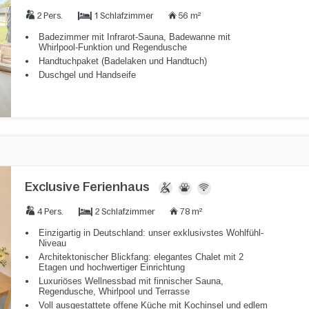
1 Schlafzimmer
2 Pers.
56 m²
Badezimmer mit Infrarot-Sauna, Badewanne mit
Whirlpool-Funktion und Regendusche
Handtuchpaket (Badelaken und Handtuch)
Duschgel und Handseife
Exclusive Ferienhaus
2 Schlafzimmer
4 Pers.
78 m²
Einzigartig in Deutschland: unser exklusivstes Wohlfühl-
Niveau
Architektonischer Blickfang: elegantes Chalet mit 2
Etagen und hochwertiger Einrichtung
Luxuriöses Wellnessbad mit finnischer Sauna,
Regendusche, Whirlpool und Terrasse
Voll ausgestattete offene Küche mit Kochinsel und edlem