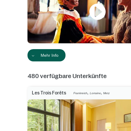
Mehr Info
480
verfügbare Unterkünfte
,
,
Les Trois Forêts
Frankreich
Lorraine
Metz