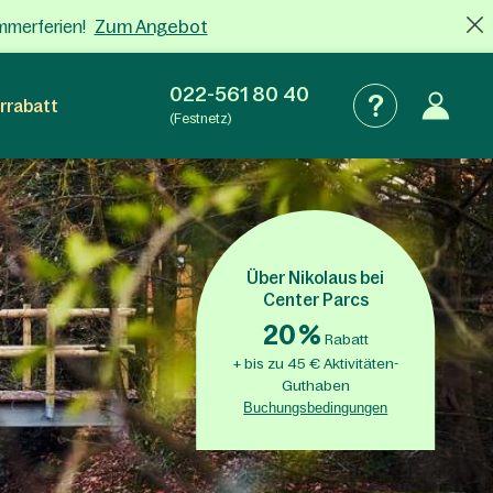
Zum Angebot
mmerferien!
022-561 80 40
rrabatt
(Festnetz)
Über Nikolaus bei
Center Parcs
20
%
Rabatt
+ bis zu 45 € Aktivitäten-
Guthaben
Buchungsbedingungen