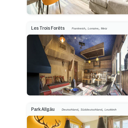
,
,
Les Trois Forêts
Frankreich
Lorraine
Metz
,
,
Park Allgäu
Deutschland
Süddeutschland
Leutkirch