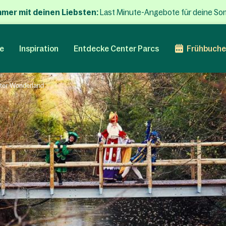
mmer mit deinen Liebsten:
Last Minute-Angebote für deine So
e
Inspiration
Entdecke Center Parcs
Frühbuche
nter Wonderland