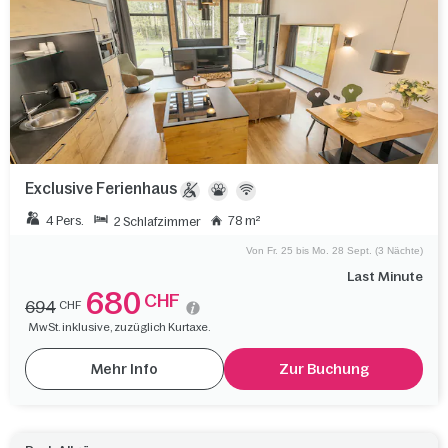
Exclusive Ferienhaus
4 Pers.
78 m²
2 Schlafzimmer
Von Fr. 25 bis Mo. 28 Sept. (3 Nächte)
Last Minute
680
CHF
694
CHF
MwSt. inklusive, zuzüglich Kurtaxe.
Mehr Info
Zur Buchung