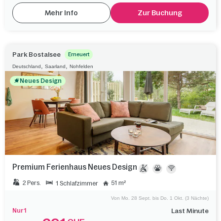
Mehr Info
Zur Buchung
Park Bostalsee
Erneuert
,
,
Deutschland
Saarland
Nohfelden
Neues Design
Premium Ferienhaus Neues Design
2 Pers.
51 m²
1 Schlafzimmer
Von Mo. 28 Sept. bis Do. 1 Okt. (3 Nächte)
Nur 1
Last Minute