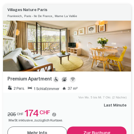
Villages Nature Paris
,
,
Frankreich
Paris - Ile De France
Marne La Vallée
Premium Apartment
2 Pers.
37 m²
1 Schlafzimmer
Von Mo. 5 bis Mi. 7 Okt. (2 Nächte)
Last Minute
174
CHF
205
CHF
MwSt. inklusive, zuzüglich Kurtaxe.
Mehr Info
Zur Buchung