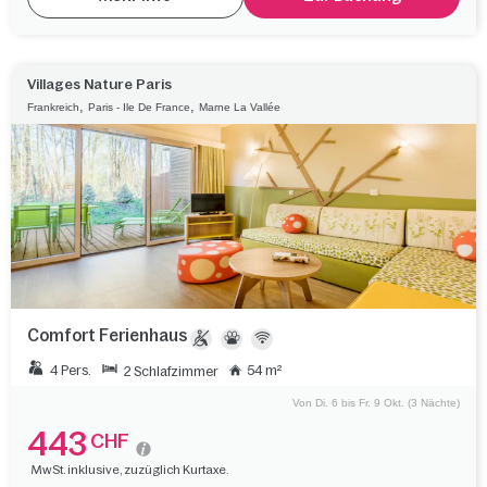
Villages Nature Paris
,
,
Frankreich
Paris - Ile De France
Marne La Vallée
Comfort Ferienhaus
4 Pers.
54 m²
2 Schlafzimmer
Von Di. 6 bis Fr. 9 Okt. (3 Nächte)
443
CHF
MwSt. inklusive, zuzüglich Kurtaxe.