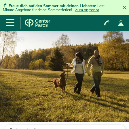
Freue dich auf den Sommer mit deinen Liebsten:
Last
Minute-Angebote für deine Sommerferien!
Zum Angebot
Haustiere