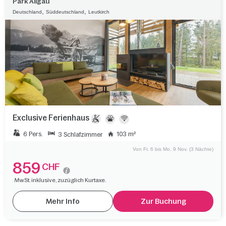
Park Allgäu
,
,
Deutschland
Süddeutschland
Leutkirch
Exclusive Ferienhaus
6 Pers.
103 m²
3 Schlafzimmer
Von Fr. 6 bis Mo. 9 Nov. (3 Nächte)
859
CHF
MwSt. inklusive, zuzüglich Kurtaxe.
Mehr Info
Zur Buchung