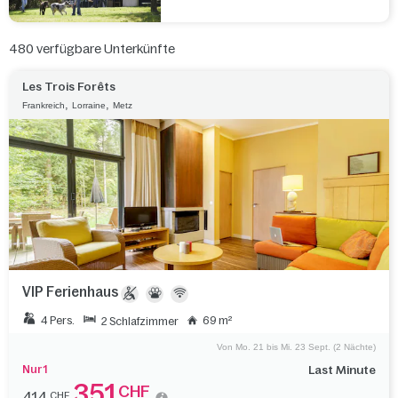
480
verfügbare Unterkünfte
Les Trois Forêts
,
,
Frankreich
Lorraine
Metz
VIP Ferienhaus
4 Pers.
69 m²
2 Schlafzimmer
Von Mo. 21 bis Mi. 23 Sept. (2 Nächte)
Nur 1
Last Minute
351
CHF
414
CHF