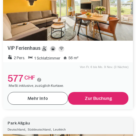
VIP Ferienhaus
2 Pers.
56 m²
1 Schlafzimmer
Von Fr. 6 bis Mo. 9 Nov. (3 Nächte)
577
CHF
MwSt. inklusive, zuzüglich Kurtaxe.
Mehr Info
Zur Buchung
Park Allgäu
,
,
Deutschland
Süddeutschland
Leutkirch