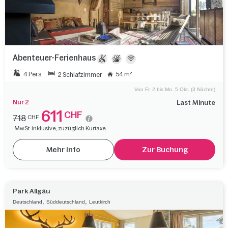
Abenteuer-Ferienhaus
4 Pers.
54 m²
2 Schlafzimmer
Von Fr. 2 bis Mo. 5 Okt. (3 Nächte)
Nur 2
Last Minute
611
CHF
718
CHF
MwSt. inklusive, zuzüglich Kurtaxe.
Mehr Info
Zur Buchung
Park Allgäu
,
,
Deutschland
Süddeutschland
Leutkirch