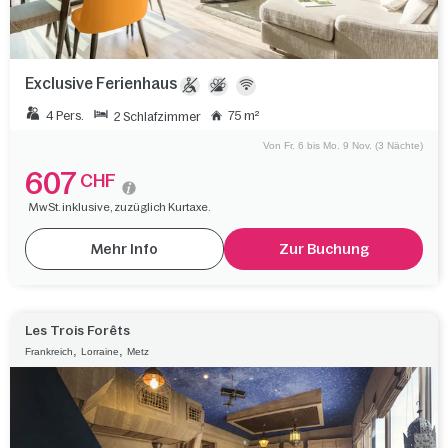
Exclusive Ferienhaus
4 Pers.
75 m²
2 Schlafzimmer
Von Fr. 6 bis Mo. 9 Nov. (3 Nächte)
607
CHF
MwSt. inklusive, zuzüglich Kurtaxe.
Mehr Info
Zur Buchung
Les Trois Forêts
,
,
Frankreich
Lorraine
Metz