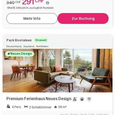
291
CHF
340
CHF
MwSt. inklusive, zuzüglich Kurtaxe.
Mehr Info
Zur Buchung
Park Bostalsee
Erneuert
,
,
Deutschland
Saarland
Nohfelden
Neues Design
Premium Ferienhaus Neues Design
4 Pers.
59 m²
2 Schlafzimmer
Von Di. 29 Sept. bis Fr. 2 Okt. (3 Nächte)