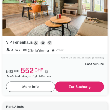
VIP Ferienhaus
4 Pers.
73 m²
2 Schlafzimmer
Von Fr. 25 bis Mo. 28 Sept. (3 Nächte)
Last Minute
552
CHF
563
CHF
MwSt. inklusive, zuzüglich Kurtaxe.
Mehr Info
Zur Buchung
Park Allgäu