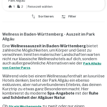
Park Allgäu
1
2
Reisezeit wählen
Sortieren:
Filter
Wellness in Baden-Württemberg - Auszeit im Park
Allgäu
Eine
Wellnessauszeit in Baden-Württemberg
bietet
zahlreiche Möglichkeiten, um Körper und Geist zu
verwöhnen. Inmitten malerischer Landschaften warten
nicht nur klassische Wellnesshotels auf dich, sondern
auch außergewöhnliche Alternativen wie der
Park Allgäu
.
von Center Parcs
Während viele bei einem Wellnessaufenthalt an luxuriöse
Hotels denken, bietet der Park Allgäu ein ebenso
exklusives, aber naturverbundenes Erlebnis, das deinen
Kurztrip zu etwas ganz Besonderem macht. Hier
kombinierst du moderne
Spa-Angebote
mit der
Ruhe
und Schönheit der Allgäuer Natur
.
Ob
zu zweit oder nur einen
für ein Wochenende