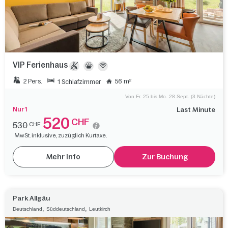
VIP Ferienhaus
2 Pers.
56 m²
1 Schlafzimmer
Von Fr. 25 bis Mo. 28 Sept. (3 Nächte)
Nur 1
Last Minute
520
CHF
530
CHF
MwSt. inklusive, zuzüglich Kurtaxe.
Mehr Info
Zur Buchung
Park Allgäu
,
,
Deutschland
Süddeutschland
Leutkirch