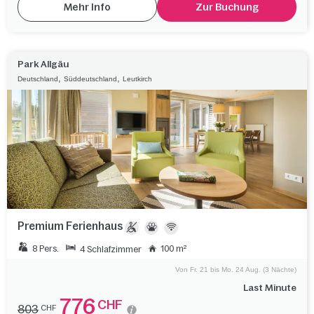
Mehr Info
Zur Buchung
Park Allgäu
,
,
Deutschland
Süddeutschland
Leutkirch
Premium Ferienhaus
8 Pers.
100 m²
4 Schlafzimmer
Von Fr. 21 bis Mo. 24 Aug. (3 Nächte)
Last Minute
776
CHF
803
CHF