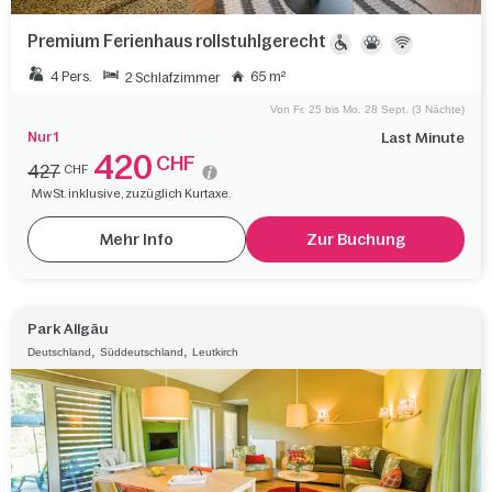
Premium Ferienhaus rollstuhlgerecht
4 Pers.
65 m²
2 Schlafzimmer
Von Fr. 25 bis Mo. 28 Sept. (3 Nächte)
Nur 1
Last Minute
420
CHF
427
CHF
MwSt. inklusive, zuzüglich Kurtaxe.
Mehr Info
Zur Buchung
Park Allgäu
,
,
Deutschland
Süddeutschland
Leutkirch