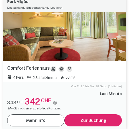
Park Allgäu
,
,
Deutschland
Süddeutschland
Leutkirch
Comfort Ferienhaus
4 Pers.
56 m²
2 Schlafzimmer
Von Fr. 25 bis Mo. 28 Sept. (3 Nächte)
Last Minute
342
CHF
348
CHF
MwSt. inklusive, zuzüglich Kurtaxe.
Mehr Info
Zur Buchung