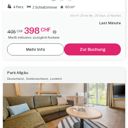
4 Pers.
60 m²
2 Schlafzimmer
Von Fr. 25 bis Mo. 28 Sept. (3 Nächte)
Last Minute
398
CHF
405
CHF
MwSt. inklusive, zuzüglich Kurtaxe.
Mehr Info
Zur Buchung
Park Allgäu
,
,
Deutschland
Süddeutschland
Leutkirch