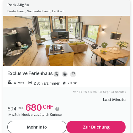
Park Allgäu
,
,
Deutschland
Süddeutschland
Leutkirch
Exclusive Ferienhaus
4 Pers.
78 m²
2 Schlafzimmer
Von Fr. 25 bis Mo. 28 Sept. (3 Nächte)
Last Minute
680
CHF
694
CHF
MwSt. inklusive, zuzüglich Kurtaxe.
Mehr Info
Zur Buchung