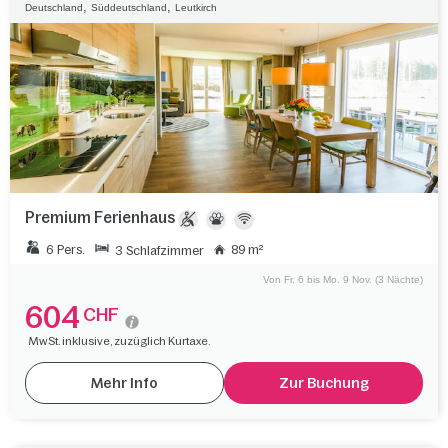
,
,
Deutschland
Süddeutschland
Leutkirch
Premium Ferienhaus
6 Pers.
89 m²
3 Schlafzimmer
Von Fr. 6 bis Mo. 9 Nov. (3 Nächte)
604
CHF
MwSt. inklusive, zuzüglich Kurtaxe.
Mehr Info
Zur Buchung