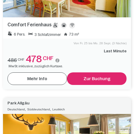
Comfort Ferienhaus
6 Pers.
73 m²
3 Schlafzimmer
Von Fr. 25 bis Mo. 28 Sept. (3 Nächte)
Last Minute
478
CHF
486
CHF
MwSt. inklusive, zuzüglich Kurtaxe.
Mehr Info
Zur Buchung
Park Allgäu
,
,
Deutschland
Süddeutschland
Leutkirch