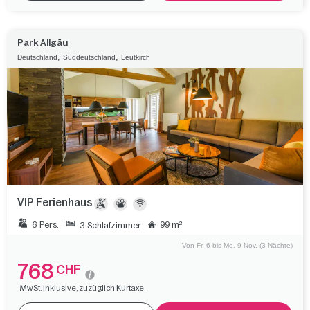
Park Allgäu
,
,
Deutschland
Süddeutschland
Leutkirch
VIP Ferienhaus
6 Pers.
99 m²
3 Schlafzimmer
Von Fr. 6 bis Mo. 9 Nov. (3 Nächte)
768
CHF
MwSt. inklusive, zuzüglich Kurtaxe.