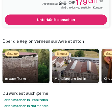
179
CHF
210
CHF
Umgebung von Verneuil-sur-Avre zu bewundern. Sie können das
Aufenthalt ab
MwSt. inklusive, zuzüglich Kurtaxe.
Haus und die Gärten von Claude Monet, den Naturpark Perche
oder die Stadt Rouen und ihre gepflasterten Strassen entdecken.
Liebhaber von Natur und Geschichte werden begeistert sein.
Unterkünfte ansehen
Über die Region Verneuil sur Avre et d'Iton
Kultur
Kultur
Ku
grauer Turm
Manufacture Bohin
Choc
Du würdest auch gerne
Ferien machen in Frankreich
Ferien machen in Normandie