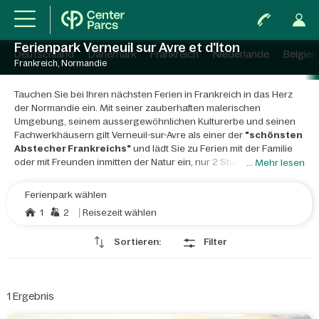
Ferienpark Verneuil sur Avre et d'Iton
Deutschland
Dänemark
Frankreich
Niederlande
Belgien
Frankreich, Normandie
Tauchen Sie bei Ihren nächsten Ferien in Frankreich in das Herz
der Normandie ein. Mit seiner zauberhaften malerischen
Umgebung, seinem aussergewöhnlichen Kulturerbe und seinen
Fachwerkhäusern gilt Verneuil-sur-Avre als einer der
"schönsten
Abstecher Frankreichs"
und lädt Sie zu Ferien mit der Familie
oder mit Freunden inmitten der Natur ein, nur 2 Stunden von Paris
... Mehr lesen
entfernt.
Ferienpark wählen
Der Ferienpark Les Bois-Francs in Verneuil sur Avre und d'Iton ist
1
2
Reisezeit wählen
ideal für ein Wochenende in der Nähe von Paris. Mitten im Wald
der Normandie gelegen, fügt er sich in eine Postkartenlandschaft
Sortieren:
Filter
ein. Sie können Ihren Schwung auf dem herrlichen 9-Loch-
Golfplatz des Parks Les Bois-Francs perfektionieren oder lange
Ausritte in den umliegenden Wäldern unternehmen.
Ihr Aufenthalt
wird durch lustige und sportliche Aktivitäten in der Natur noch
1
Ergebnis
spassiger: Wasserspiele und Aktivitäten für Kinder und
Erwachsene – alle werden begeistert sein. Die Atmosphäre des