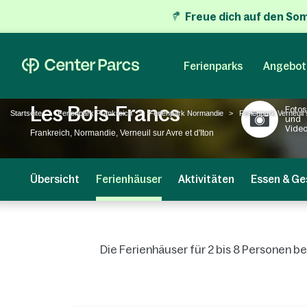
Freue dich auf den So
Ferienparks
Angebot
Les Bois-Francs
Fotos
Startseite
Ferienpark Frankreich
Ferienpark Normandie
Ferienpark Verneuil s
und
Vide
Frankreich, Normandie, Verneuil sur Avre et d'Iton
Übersicht
Ferienhäuser
Aktivitäten
Essen & Ge
Die Ferienhäuser für 2 bis 8 Personen 