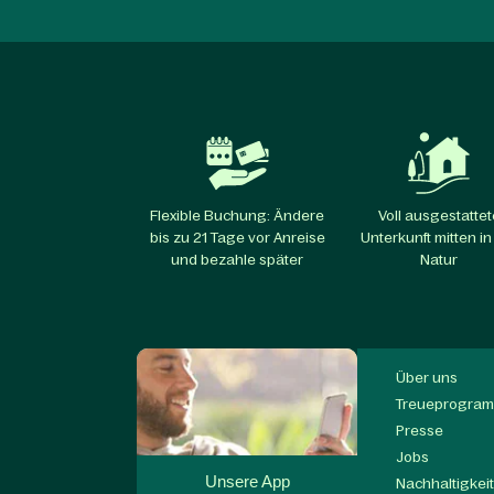
Flexible Buchung: Ändere
Voll ausgestattet
bis zu 21 Tage vor Anreise
Unterkunft mitten in
und bezahle später
Natur
Über uns
Treueprogram
Presse
Jobs
Unsere App
Nachhaltigkei