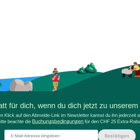
t für dich, wenn du dich jetzt zu unserem
n Klick auf den Abmelde-Link im Newsletter kannst du ihn jederzeit a
itte beachte die
Buchungsbedingungen
für den CHF 25 Extra-Raba
Bestätigen