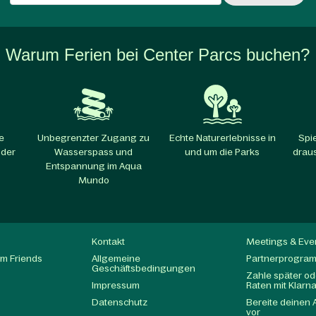
Warum Ferien bei Center Parcs buchen?
e
Unbegrenzter Zugang zu
Echte Naturerlebnisse in
Spi
 der
Wasserspass und
und um die Parks​
draus
Entspannung im Aqua
Mundo​
Kontakt
Meetings & Eve
m Friends
Allgemeine
Partnerprogra
Geschäftsbedingungen
Zahle später ode
Impressum
Raten mit Klarn
Datenschutz
Bereite deinen 
t
vor