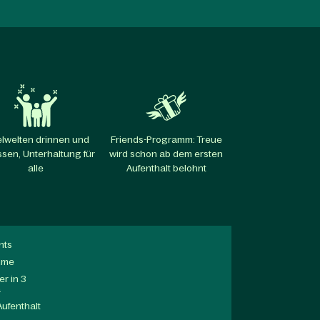
elwelten drinnen und
Friends-Programm: Treue
sen, Unterhaltung für
wird schon ab dem ersten
alle​
Aufenthalt belohnt​
nts
mme
r in 3
a
Aufenthalt