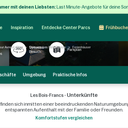
mmer mit deinen Liebsten:
Last Minute-Angebote für deine So
e
Inspiration
Entdecke Center Parcs
Frühbuche
ur Avre et d'Iton
Domaine Les Bois-Francs
Ferienhäuser
Virtueller
Parkplan
Besuch
os
schäfte
Umgebung
Praktische Infos
Unterkünfte
Les Bois-Francs -
befinden sich inmitten einer beeindruckenden Naturumgebung
entspannten Aufenthalt mit der Familie oder Freunden.
Komfortstufen vergleichen