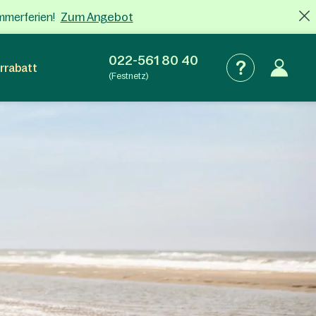
Zum Angebot
mmerferien!
022-561 80 40
rrabatt
(Festnetz)