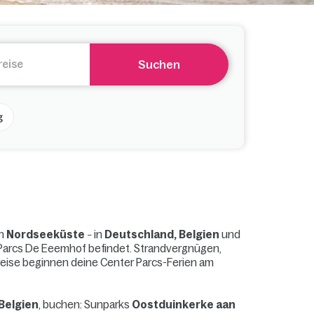
Suchen
g
en
Nordseeküste
in
Deutschland, Belgien
und
–
 Parcs De Eeemhof befindet. Strandvergnügen,
reise beginnen deine Center Parcs-Ferien am
Belgien
, buchen: Sunparks
Oostduinkerke aan