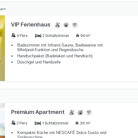
ngen
VIP Ferienhaus
2 Schlafzimmer
4 Pers.
94 m²
Badezimmer mit Infrarot-Sauna, Badewanne mit
Whirlpool-Funktion und Regendusche
Handtuchpaket (Badelaken und Handtuch)
Duschgel und Handseife
Premium Apartment
1 Schlafzimmer
2 Pers.
36 m²
Kompakte Küche mit NESCAFÉ Dolce Gusto und
Spülmaschine