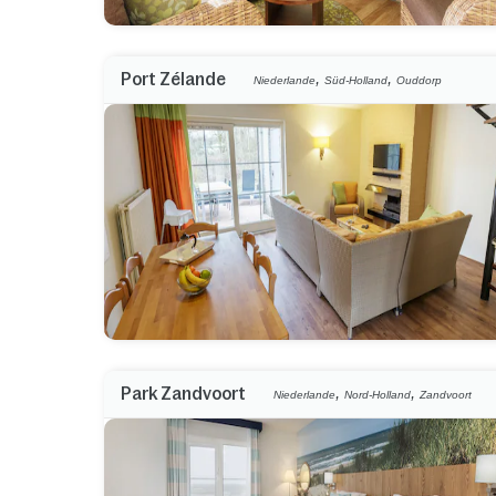
,
,
Port Zélande
Niederlande
Süd-Holland
Ouddorp
,
,
Park Zandvoort
Niederlande
Nord-Holland
Zandvoort