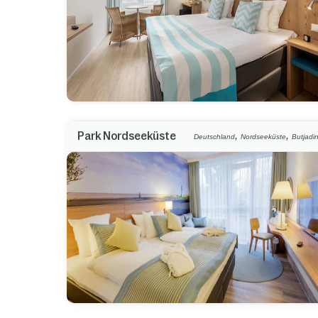
,
,
Park Nordseeküste
Deutschland
Nordseeküste
Butjadi