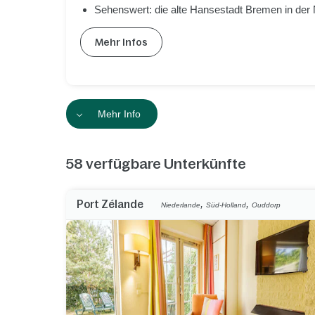
Sehenswert: die alte Hansestadt Bremen in der
Mehr Infos
Mehr Info
58
verfügbare Unterkünfte
,
,
Port Zélande
Niederlande
Süd-Holland
Ouddorp