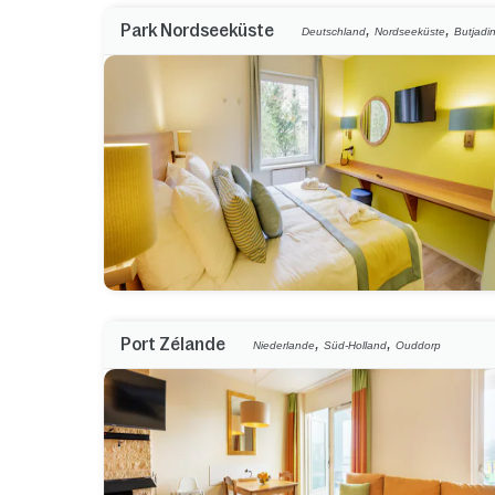
,
,
Park Nordseeküste
Deutschland
Nordseeküste
Butjadi
,
,
Port Zélande
Niederlande
Süd-Holland
Ouddorp