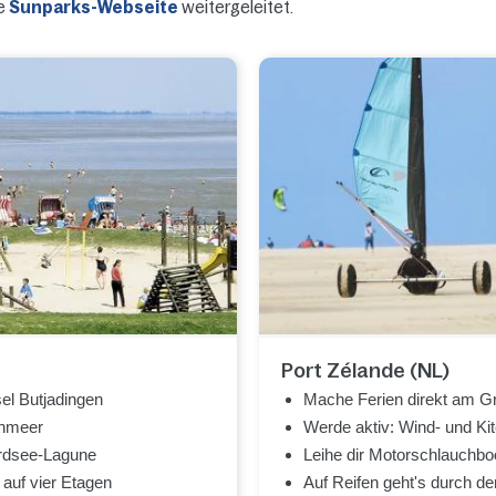
ie
Sunparks-Webseite
weitergeleitet.
Port Zélande (NL)
sel Butjadingen
Mache Ferien direkt am G
enmeer
Werde aktiv: Wind- und Ki
ordsee-Lagune
Leihe dir Motorschlauchbo
auf vier Etagen
Auf Reifen geht's durch 