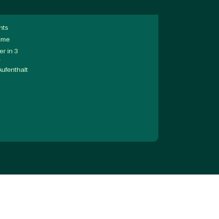
nts
mme
r in 3
a
Aufenthalt