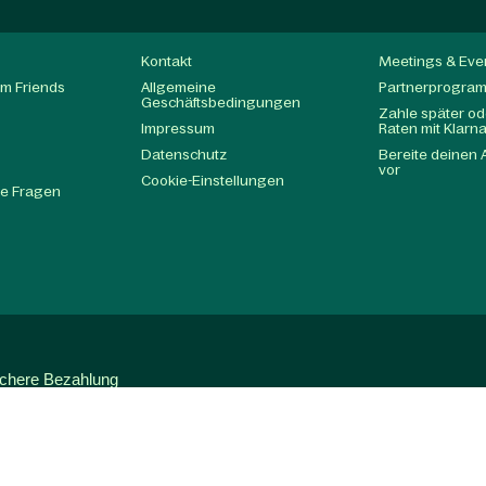
Kontakt
Meetings & Eve
m Friends
Allgemeine
Partnerprogra
Geschäftsbedingungen
Zahle später ode
Impressum
Raten mit Klarn
Datenschutz
Bereite deinen 
t
vor
Cookie-Einstellungen
te Fragen
ichere Bezahlung