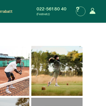
022-561 80 40
rrabatt
(Festnetz)