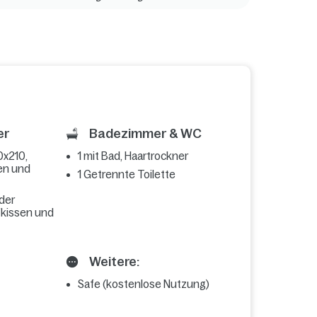
er
Badezimmer & WC
0x210,
1 mit Bad, Haartrockner
en und
1 Getrennte Toilette
oder
fkissen und
Weitere:
Safe (kostenlose Nutzung)