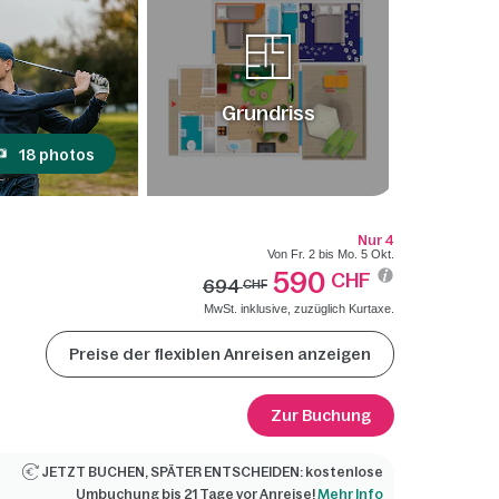
Grundriss
18 photos
Nur 4
Von Fr. 2 bis Mo. 5 Okt.
590
CHF
694
CHF
MwSt. inklusive, zuzüglich Kurtaxe.
Preise der flexiblen Anreisen anzeigen
Zur Buchung
JETZT BUCHEN, SPÄTER ENTSCHEIDEN: kostenlose
Umbuchung bis 21 Tage vor Anreise!
Mehr Info