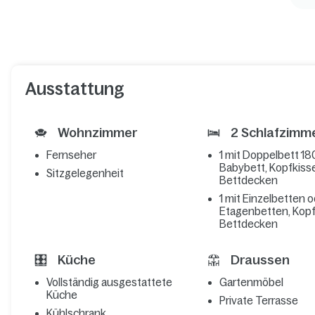
Ausstattung
Wohnzimmer
2 Schlafzimm
Fernseher
1 mit Doppelbett 18
Babybett, Kopfkiss
Sitzgelegenheit
Bettdecken
1 mit Einzelbetten 
Etagenbetten, Kop
Bettdecken
Küche
Draussen
Vollständig ausgestattete
Gartenmöbel
Küche
Private Terrasse
Kühlschrank