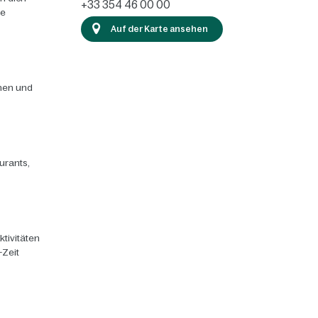
+33 354 46 00 00
ie
Auf der Karte ansehen
chen und
urants,
ktivitäten
-Zeit