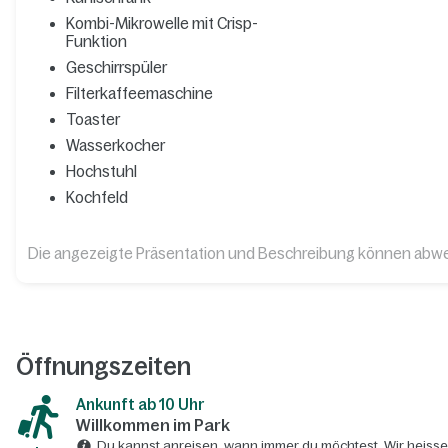
Kombi-Mikrowelle mit Crisp-
Funktion
Geschirrspüler
Filterkaffeemaschine
Toaster
Wasserkocher
Hochstuhl
Kochfeld
Die angezeigte Präsentation und Beschreibung können abw
Öffnungszeiten
Ankunft ab 10 Uhr
Willkommen im Park
Du kannst anreisen, wann immer du möchtest. Wir heisse