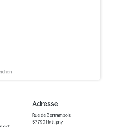
eichen
Adresse
Rue de Bertrambois
57790
Hattigny
n dich