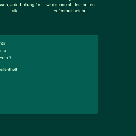
sen, Unterhaltung für
wird schon ab dem ersten
alle​
Aufenthalt belohnt​
nts
mme
r in 3
a
Aufenthalt