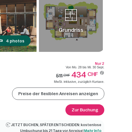
Grundriss
4 photos
Nur 2
Von Mo. 28 bis Mi. 30 Sept.
434
CHF
511
CHF
MwSt. inklusive, zuzüglich Kurtaxe.
Preise der flexiblen Anreisen anzeigen
Zur Buchung
JETZT BUCHEN, SPÄTER ENTSCHEIDEN: kostenlose
Umbuchung bis 21 Tage vor Anreise!
Mehr Info