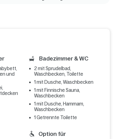
er
Badezimmer & WC
abybett,
2 mit Sprudelbad,
sen und
Waschbecken, Toilette
1 mit Dusche, Waschbecken
i,
1 mit Finnische Sauna,
ttdecken
Waschbecken
1 mit Dusche, Hammam,
Waschbecken
1 Getrennte Toilette
Option für