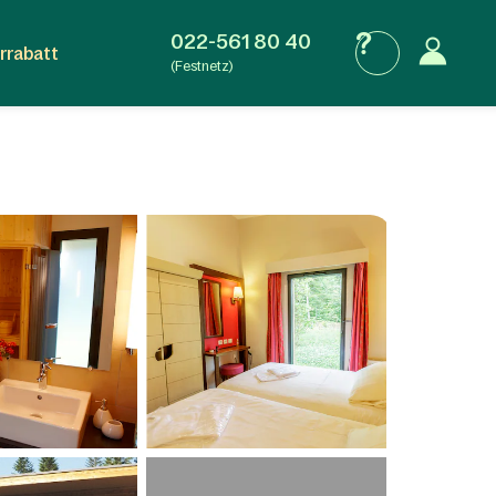
022-561 80 40
rrabatt
(Festnetz)