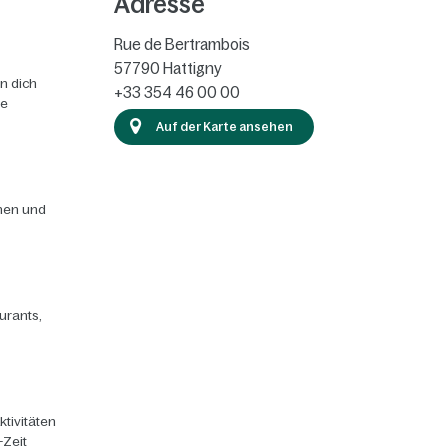
Adresse
Rue de Bertrambois
57790
Hattigny
n dich
+33 354 46 00 00
ie
Auf der Karte ansehen
chen und
urants,
ktivitäten
-Zeit