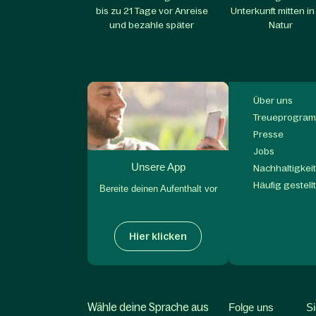
bis zu 21 Tage vor Anreise
Unterkunft mitten in
und bezahle später
Natur
Über uns
Treueprogram
Presse
Jobs
Unsere App
Nachhaltigkei
Häufig gestell
Bereite deinen Aufenthalt vor
Hier klicken
Wähle deine Sprache aus
Folge uns
S