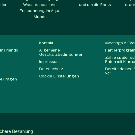
 der
Wasserspass und
und um die Parks​
draus
Entspannung im Aqua
Mundo​
Kontakt
Meetings & Eve
m Friends
Allgemeine
Partnerprogra
Geschäftsbedingungen
Zahle später ode
Impressum
Raten mit Klarn
Datenschutz
Bereite deinen 
t
vor
Cookie-Einstellungen
te Fragen
ichere Bezahlung