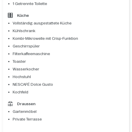
1 Getrennte Toilette
Küche
Vollständig ausgestattete Küche
Kühlschrank
Kombi-Mikrowelle mit Crisp-Funktion
Geschirrspüler
Filterkaffeemaschine
Toaster
Wasserkocher
Hochstuhl
NESCAFÉ Dolce Gusto
Kochfeld
Draussen
Gartenmöbel
Private Terrasse