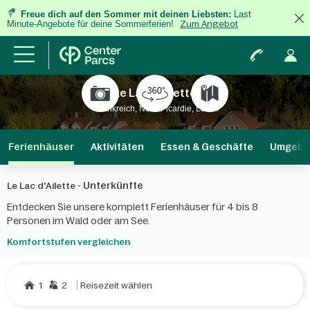
Freue dich auf den Sommer mit deinen Liebsten:
Last
Minute-Angebote für deine Sommerferien!
Zum Angebot
Le Lac d'Ailette
Frankreich, Nord-Picardie, Laon
Ferienhäuser
Aktivitäten
Essen & Geschäfte
Umgebu
Unterkünfte
Le Lac d'Ailette -
Entdecken Sie unsere komplett Ferienhäuser für 4 bis 8
Personen im Wald oder am See.
Komfortstufen vergleichen
1
2
Reisezeit wählen