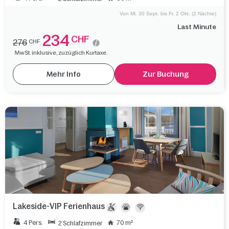
Von Mi. 30 Sept. bis Fr. 2 Okt. (2 Nächte)
Last Minute
234
CHF
276
CHF
MwSt. inklusive, zuzüglich Kurtaxe.
Mehr Info
Zur Buchung
Lakeside-VIP Ferienhaus
4 Pers.
70 m²
2 Schlafzimmer