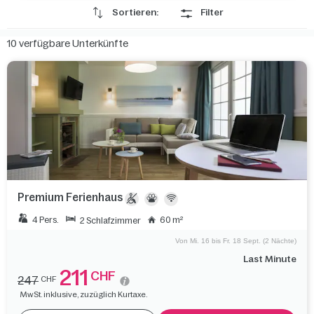
Sortieren:
Filter
10
verfügbare Unterkünfte
Premium Ferienhaus
4 Pers.
60 m²
2 Schlafzimmer
Von Mi. 16 bis Fr. 18 Sept. (2 Nächte)
Last Minute
211
CHF
247
CHF
MwSt. inklusive, zuzüglich Kurtaxe.