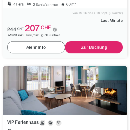
4 Pers.
60 m²
2 Schlafzimmer
Von Mi. 16 bis Fr. 18 Sept. (2 Nächte)
Last Minute
207
CHF
244
CHF
MwSt. inklusive, zuzüglich Kurtaxe.
Mehr Info
Zur Buchung
VIP Ferienhaus