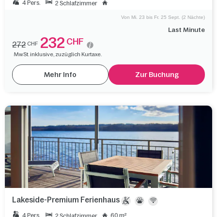
4 Pers.
2 Schlafzimmer
Von Mi. 23 bis Fr. 25 Sept. (2 Nächte)
Last Minute
232
CHF
272
CHF
MwSt. inklusive, zuzüglich Kurtaxe.
Mehr Info
Zur Buchung
Lakeside-Premium Ferienhaus
4 Pers.
60 m²
2 Schlafzimmer