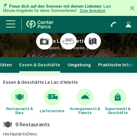
Freue dich auf den Sommer mit deinen Liebsten:
Last
Minute-Angebote für deine Sommerferien!
Zum Angebot
Le Lac d'Ailette
Frankreich, Nord-Picardie, Laon
itäten
Essen & Geschäfte
Umgebung
Praktische Infos
Essen & Geschäfte Le Lac d'Ailette
Restaurants &
Arrangements &
Supermarkt &
Lieferservice
Bars
Pakete
Geschäfte
9 Restaurants
restaurantsDesc