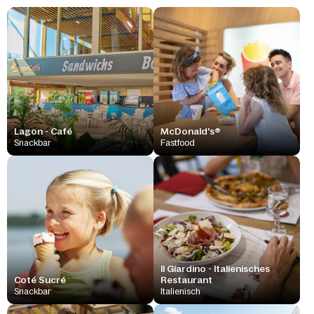
Lagon - Café
McDonald's®
Snackbar
Fastfood
Il Giardino - Italienisches
Coté Sucré
Restaurant
Snackbar
Italienisch