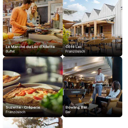
Le Marché du Lac d'Ailette
Côté Lac
Buffet
Französisch
Suzette - Crêperie
Bowling Bar
Französisch
Bar