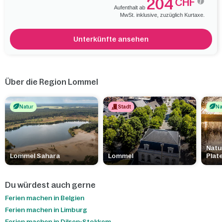
204
CHF
Aufenthalt ab
MwSt. inklusive, zuzüglich Kurtaxe.
Unterkünfte ansehen
Über die Region Lommel
Natur
Stadt
Na
Natu
Lommel Sahara
Lommel
Plat
Du würdest auch gerne
Ferien machen in Belgien
Ferien machen in Limburg
Ferien machen in Dilsen-Stokkem