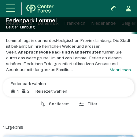
Ferienpark Lommel
Deutschland
Dänemark
Frankreich
Niederlande
Belgien
Belgien, Limburg
Lommel liegt in der nordost-belgischen Provinz Limburg. Die Stadt
ist bekannt für ihre herrlichen Wälder und grossen
Seen.
Anspruchsvolle Rad- und Wanderrouten
führen Sie
durch das weite grüne Umland von Lommel. Ferien an diesem
schönen Fleckchen Erde garantiert ultimativen Genuss und
Abenteuer mit der ganzen Familie.
... Mehr lesen
Durchstreifen Sie während Ihrer Familien-Ferien in Lommel
Ferienpark wählen
unbedingt die
„Lommelse Sahara“, eine fast 200 Hektar
1
2
Reisezeit wählen
große Sand- und Dünenlandschaft
. Hier zu wandern und zu
verweilen heisst, der Hektik des Alltags zu entfliehen. Besteigen
Sortieren:
Filter
Sie den Aussichtsturm und lassen Sie die fantastische Aussicht auf
sich einwirken. Diese Sahara hat auch einen Wald zu bieten:
einen Spielwald für Kinder, in dem es spannende Aktivitäten zu
entdecken gibt. Folgen Sie zum Beispiel einem Trittsteinpfad oder
1
Ergebnis
einem 25 Meter langen Tunnel! Möchten Sie mehr von der grünen
Umgebung Lommels sehen? Dann ist das Fahrrad ideal. Wählen