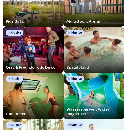
Kids Safari
Multi Sport Arena
Inklusive
Inklusive
Orry & Freunde: Kids Disco
Sprudelbad
Inklusive
Inklusive
Wasserspielwelt Water
Duo Racer
Playhouse
Inklusive
Inklusive