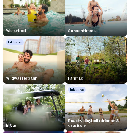
Wellenbad
Sonnenhimmel
Inklusive
Wildwasserbahn
Fahrrad
Inklusive
Beachvolleyball (drinnen &
E-Car
draußen)