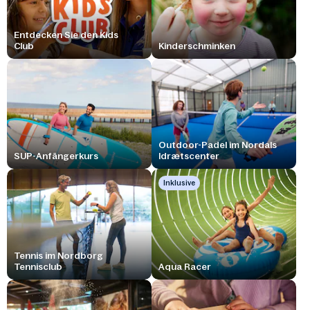
Entdecken Sie den Kids
Club
Kinderschminken
Outdoor-Padel im Nordals
SUP-Anfängerkurs
Idrætscenter
Inklusive
Tennis im Nordborg
Tennisclub
Aqua Racer