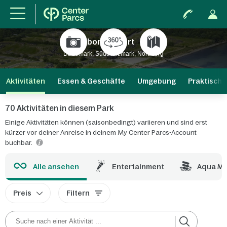
Nordborg Resort
Neu
Dänemark, Süddänemark, Nordborg
Aktivitäten
Essen & Geschäfte
Umgebung
Praktische
70 Aktivitäten in diesem Park
Einige Aktivitäten können (saisonbedingt) variieren und sind erst
kürzer vor deiner Anreise in deinem My Center Parcs-Account
buchbar.
Alle ansehen
Entertainment
Aqua M
Preis
Filtern