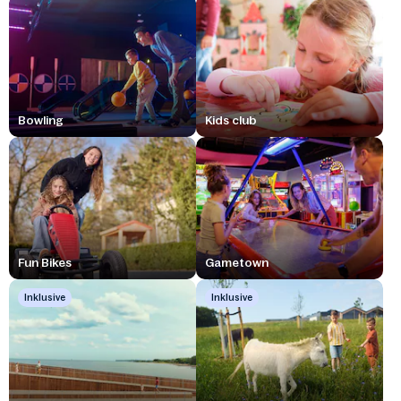
Bowling
Kids club
Fun Bikes
Gametown
Inklusive
Inklusive