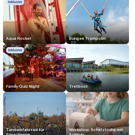
Inklusive
Aqua Rocket
Bungee Trampolin
Inklusive
Family Quiz Night
Tretboot
Tandemfahrrad für
Workshop: Schatztruhe mit
Erwachsene
Schloss