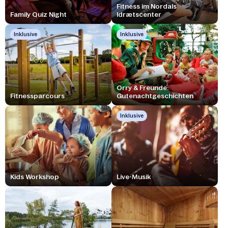
Fitness im Nordals
Family Quiz Night
Idrætscenter
Inklusive
Inklusive
Orry & Freunde:
Fitnessparcours
Gutenachtgeschichten
Inklusive
Kids Workshop
Live-Musik