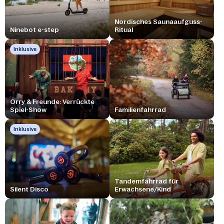
Nordisches Saunaaufguss-
Ninebot e-step
Ritual
Inklusive
Orry & Freunde: Verrückte
Spiel-Show
Familienfahrrad
Inklusive
Tandemfahrrad für
Silent Disco
Erwachsene/Kind