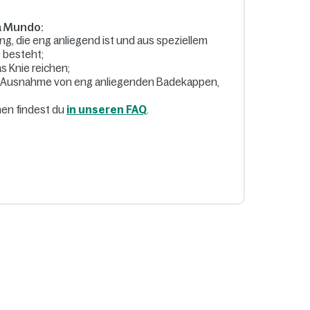
a Mundo:
g, die eng anliegend ist und aus speziellem
) besteht;
s Knie reichen;
t Ausnahme von eng anliegenden Badekappen,
nen findest du
in unseren FAQ
.