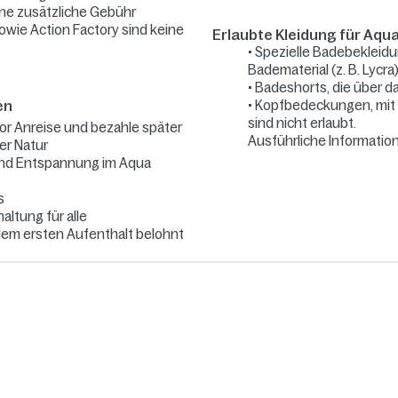
ine zusätzliche Gebühr
owie Action Factory sind keine
Erlaubte Kleidung für Aqu
•
Spezielle Badebekleidun
Badematerial (z. B. Lycra
• Badeshorts, die über da
n​
• Kopfbedeckungen, mi
sind nicht erlaubt.
vor Anreise und bezahle später
Ausführliche Informatio
er Natur
und Entspannung im Aqua
s
altung für alle
dem ersten Aufenthalt belohnt