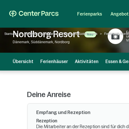
Ferienparks
Angebot
Nordborg Resort
F
Startseite
Ferienpark Dänemark
Ferienpark Süddänemark
Ferienpark Nordb
Neu
u
V
Dänemark, Süddänemark, Nordborg
Übersicht
Ferienhäuser
Aktivitäten
Essen & Ge
Deine Anreise
Empfang und Rezeption
Rezeption
Die Mitarbeiter an der Rezeption sind für dich