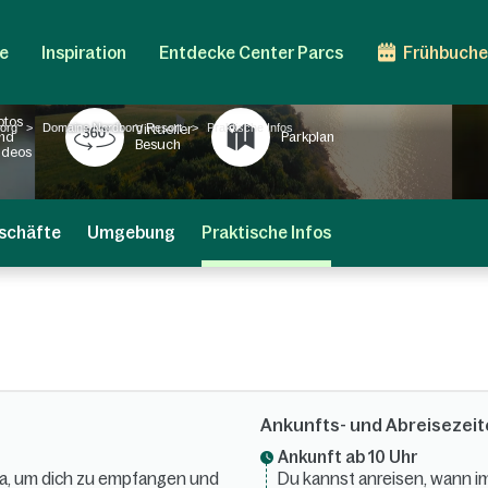
e
Inspiration
Entdecke Center Parcs
Frühbuche
otos
org
Domaine Nordborg Resort
Praktische Infos
Virtueller
nd
Parkplan
Besuch
ideos
schäfte
Umgebung
Praktische Infos
Ankunfts- und Abreisezei
Ankunft ab 10 Uhr
 da, um dich zu empfangen und
Du kannst anreisen, wann i