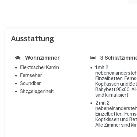
Ausstattung
Wohnzimmer
3 Schlafzimm
Elektrischer Kamin
1 mit 2
nebeneinanderste
Fernseher
Einzelbetten, Ferns
Soundbar
Kopfkissen und Be
Babybett 95x60, Al
Sitzgelegenheit
sind klimatisiert
2 mit 2
nebeneinanderste
Einzelbetten, Ferns
Kopfkissen und Be
Alle Zimmer sind kli