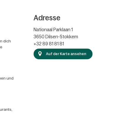
Adresse
Nationaal Parklaan 1
3650
Dilsen-Stokkem
n dich
+32 89 81 81 81
ie
Auf der Karte ansehen
chen und
urants,