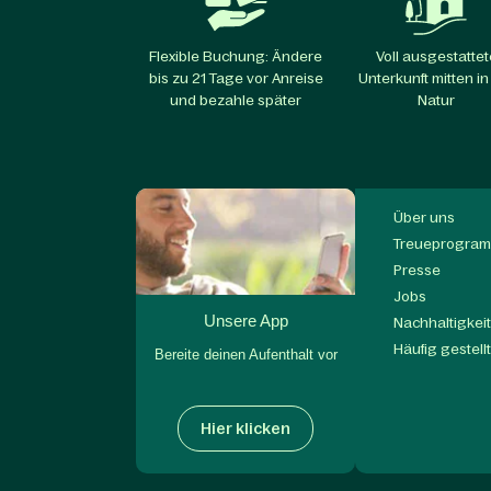
Flexible Buchung: Ändere
Voll ausgestattet
bis zu 21 Tage vor Anreise
Unterkunft mitten in
und bezahle später
Natur
Über uns
Treueprogram
Presse
Jobs
Unsere App
Nachhaltigkei
Häufig gestell
Bereite deinen Aufenthalt vor
Hier klicken