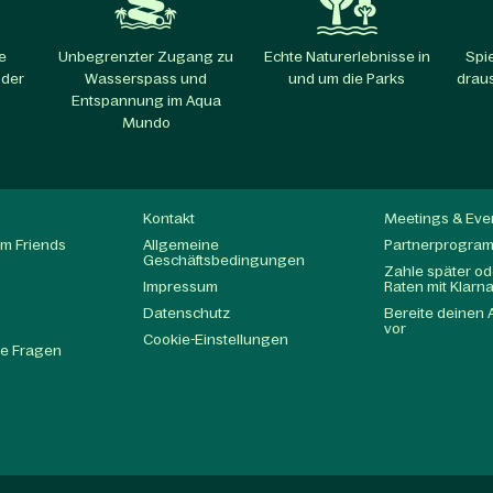
e
Unbegrenzter Zugang zu
Echte Naturerlebnisse in
Spi
 der
Wasserspass und
und um die Parks​
draus
Entspannung im Aqua
Mundo​
Kontakt
Meetings & Eve
m Friends
Allgemeine
Partnerprogra
Geschäftsbedingungen
Zahle später ode
Impressum
Raten mit Klarn
Datenschutz
Bereite deinen 
t
vor
Cookie-Einstellungen
te Fragen