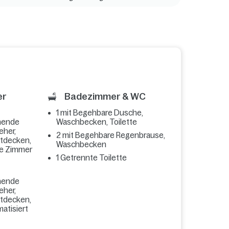
er
Badezimmer & WC
1 mit Begehbare Dusche,
hende
Waschbecken, Toilette
eher,
2 mit Begehbare Regenbrause,
ttdecken,
Waschbecken
le Zimmer
1 Getrennte Toilette
hende
eher,
ttdecken,
matisiert