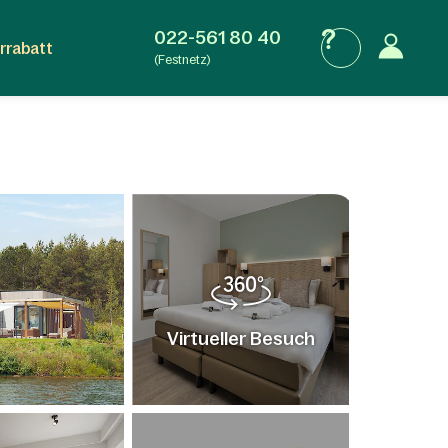
022-561 80 40
rrabatt
(Festnetz)
Virtueller Besuch