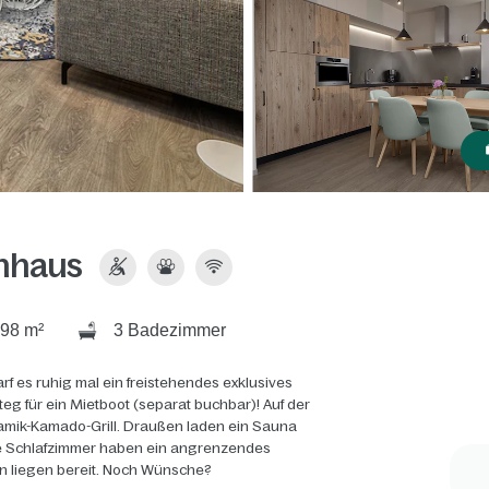
enhaus
98 m²
3 Badezimmer
es ruhig mal ein freistehendes exklusives
g für ein Mietboot (separat buchbar)! Auf der
amik-Kamado-Grill. Draußen laden ein Sauna
e Schlafzimmer haben ein angrenzendes
n liegen bereit. Noch Wünsche?