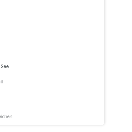
m See
ll
eichen