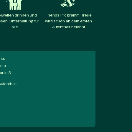
elwelten drinnen und
Friends-Programm: Treue
sen, Unterhaltung für
wird schon ab dem ersten
alle​
Aufenthalt belohnt​
nts
mme
r in 3
a
Aufenthalt