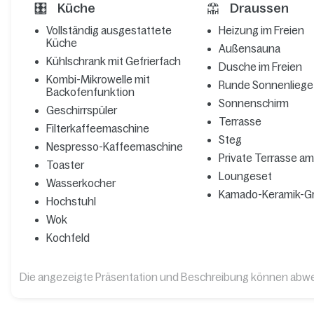
Küche
Draussen
Vollständig ausgestattete
Heizung im Freien
Küche
Außensauna
Kühlschrank mit Gefrierfach
Dusche im Freien
Kombi-Mikrowelle mit
Runde Sonnenliege
Backofenfunktion
Sonnenschirm
Geschirrspüler
Terrasse
Filterkaffeemaschine
Steg
Nespresso-Kaffeemaschine
Private Terrasse a
Toaster
Loungeset
Wasserkocher
Kamado-Keramik-Gri
Hochstuhl
Wok
Kochfeld
Die angezeigte Präsentation und Beschreibung können abw