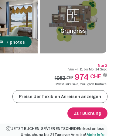
Grundriss
7 photos
Nur 2
Von Fr. 11 bis Mo. 14 Sept.
974
CHF
1053
CHF
MwSt. inklusive, zuzüglich Kurtaxe.
Preise der flexiblen Anreisen anzeigen
Zur Buchung
JETZT BUCHEN, SPÄTER ENTSCHEIDEN: kostenlose
Umbuchung bis 21 Tage vor Anreise!
Mehr Info