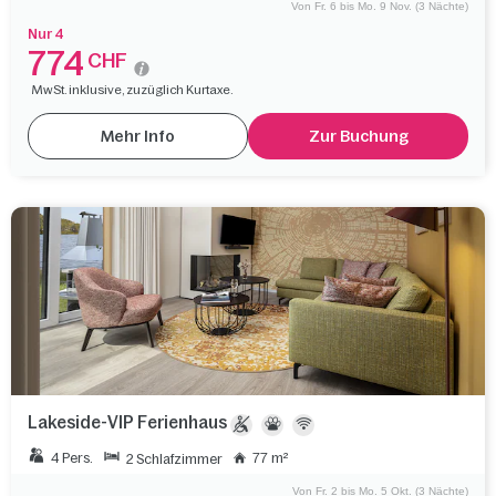
Von Fr. 6 bis Mo. 9 Nov. (3 Nächte)
Nur 4
774
CHF
MwSt. inklusive, zuzüglich Kurtaxe.
Mehr Info
Zur Buchung
Lakeside-VIP Ferienhaus
4 Pers.
77 m²
2 Schlafzimmer
Von Fr. 2 bis Mo. 5 Okt. (3 Nächte)