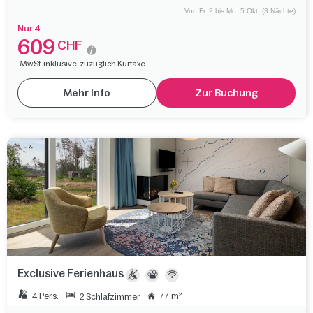
Von Fr. 2 bis Mo. 5 Okt. (3 Nächte)
Nur 4
609
CHF
MwSt. inklusive, zuzüglich Kurtaxe.
Mehr Info
Zur Buchung
Exclusive Ferienhaus
4 Pers.
77 m²
2 Schlafzimmer