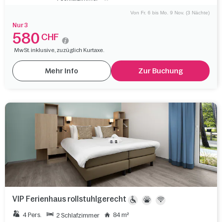
Von Fr. 6 bis Mo. 9 Nov. (3 Nächte)
Nur 3
580
CHF
MwSt. inklusive, zuzüglich Kurtaxe.
Mehr Info
Zur Buchung
VIP Ferienhaus rollstuhlgerecht
4 Pers.
84 m²
2 Schlafzimmer