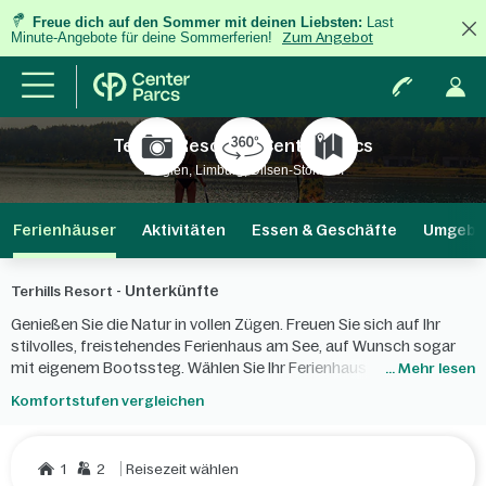
Freue dich auf den Sommer mit deinen Liebsten:
Last
Minute-Angebote für deine Sommerferien!
Zum Angebot
Terhills Resort by Center Parcs
Belgien, Limburg, Dilsen-Stokkem
Ferienhäuser
Aktivitäten
Essen & Geschäfte
Umgebu
Unterkünfte
Terhills Resort -
Genießen Sie die Natur in vollen Zügen. Freuen Sie sich auf Ihr
stilvolles, freistehendes Ferienhaus am See, auf Wunsch sogar
mit eigenem Bootssteg. Wählen Sie Ihr Ferienhaus für 2 bis 12
... Mehr lesen
Personen, auch für Gäste mit eingeschränkter Mobilität, in zwei
Komfortstufen vergleichen
Luxusklassen VIP oder Exclusive.
1
2
Reisezeit wählen