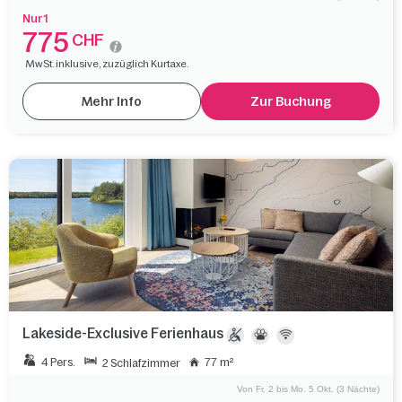
Nur 1
775
CHF
MwSt. inklusive, zuzüglich Kurtaxe.
Mehr Info
Zur Buchung
Lakeside-Exclusive Ferienhaus
4 Pers.
77 m²
2 Schlafzimmer
Von Fr. 2 bis Mo. 5 Okt. (3 Nächte)