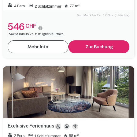
4 Pers.
77 m²
2 Schlafzimmer
Von Mo. 9 bis Do. 12 Nov. (3 Nächte)
546
CHF
MwSt. inklusive, zuzüglich Kurtaxe.
Mehr Info
Zur Buchung
Exclusive Ferienhaus
2 Pers.
58 m²
1 Schlafzimmer