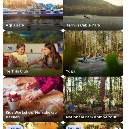
Aquapark
Terhills Cable Park
Terhills Club
Yoga
Kids Workshop: Honigkekse
backen
Nationaal Park Kompeltour
Inklusive
Inklusive