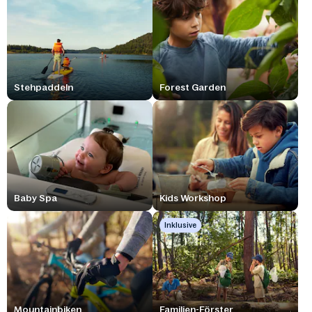
Stehpaddeln
Forest Garden
Baby Spa
Kids Workshop
Inklusive
Mountainbiken
Familien-Förster