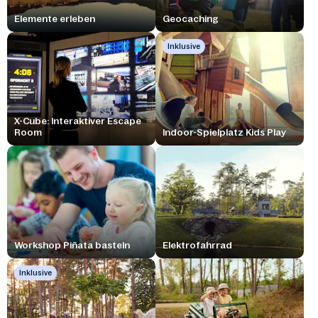
Elemente erleben
Geocaching
Inklusive
X-Cube: Interaktiver Escape
Room
Indoor-Spielplatz Kids Play
Workshop Piñata basteln
Elektrofahrrad
Inklusive