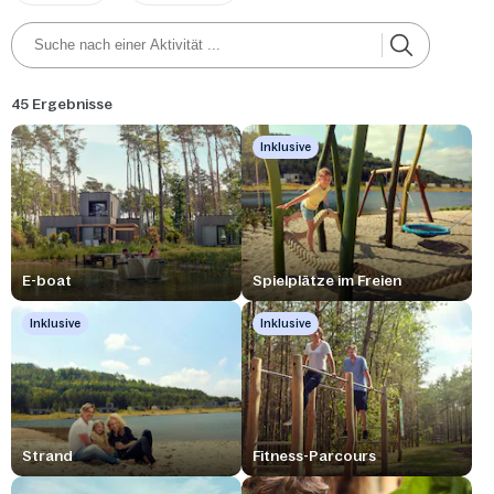
45 Ergebnisse
Inklusive
E-boat
Spielplätze im Freien
Inklusive
Inklusive
Strand
Fitness-Parcours