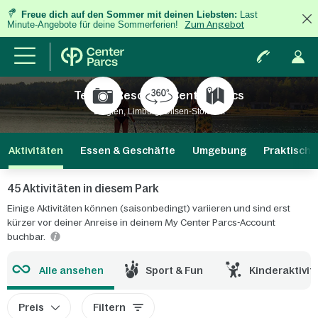
Freue dich auf den Sommer mit deinen Liebsten:
Last
Minute-Angebote für deine Sommerferien!
Zum Angebot
Terhills Resort by Center Parcs
Belgien, Limburg, Dilsen-Stokkem
Aktivitäten
Essen & Geschäfte
Umgebung
Praktische
45 Aktivitäten in diesem Park
Einige Aktivitäten können (saisonbedingt) variieren und sind erst
kürzer vor deiner Anreise in deinem My Center Parcs-Account
buchbar.
Alle ansehen
Sport & Fun
Kinderaktivit
Preis
Filtern