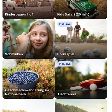
Kinderbauernhof
Kids Safari (20 min.)
Inklusive
Schminken
Boulespiel
Inklusive
Geschmackswanderung im
Nationalpark
Tischtennis