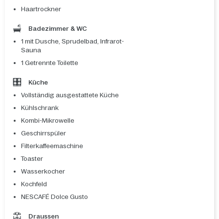
Haartrockner
Badezimmer & WC
1 mit Dusche, Sprudelbad, Infrarot-
Sauna
1 Getrennte Toilette
Küche
Vollständig ausgestattete Küche
Kühlschrank
Kombi-Mikrowelle
Geschirrspüler
Filterkaffeemaschine
Toaster
Wasserkocher
Kochfeld
NESCAFÉ Dolce Gusto
Draussen