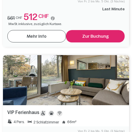
Von Fr. 2 bis Mo. 5 Okt. (3 Nächte)
Last Minute
512
CHF
561
CHF
MwSt. inklusive, zuzüglich Kurtaxe.
Mehr Info
Zur Buchung
VIP Ferienhaus
4 Pers.
66m²
2 Schlafzimmer
Von Fr. 2 bis Mo. 5 Okt. (3 Nächte)