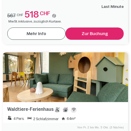
Last Minute
518
CHF
567
CHF
MwSt. inklusive, zuzüglich Kurtaxe.
Mehr Info
Zur Buchung
Waldtiere-Ferienhaus
4 Pers.
64m²
2 Schlafzimmer
Von Fr. 2 bis Mo. 5 Okt. (3 Nächte)