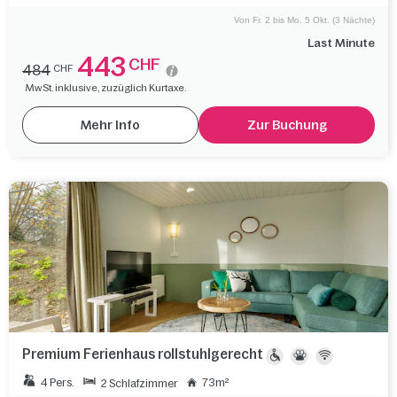
Von Fr. 2 bis Mo. 5 Okt. (3 Nächte)
Last Minute
443
CHF
484
CHF
MwSt. inklusive, zuzüglich Kurtaxe.
Mehr Info
Zur Buchung
Premium Ferienhaus rollstuhlgerecht
4 Pers.
73m²
2 Schlafzimmer