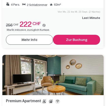
4 Pers.
62m²
2 Schlafzimmer
Von Mo. 21 bis Mi. 23 Sept. (2 Nächte)
Last Minute
222
CHF
256
CHF
MwSt. inklusive, zuzüglich Kurtaxe.
Mehr Info
Zur Buchung
Premium Apartment