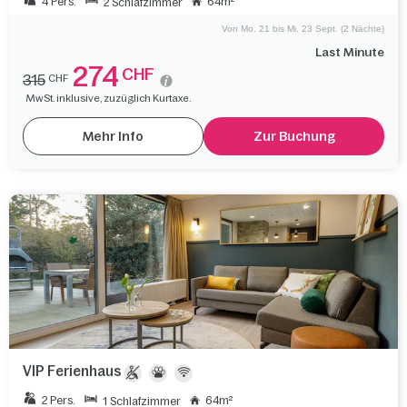
4 Pers.
64m²
2 Schlafzimmer
Von Mo. 21 bis Mi. 23 Sept. (2 Nächte)
Last Minute
274
CHF
315
CHF
MwSt. inklusive, zuzüglich Kurtaxe.
Mehr Info
Zur Buchung
VIP Ferienhaus
2 Pers.
64m²
1 Schlafzimmer