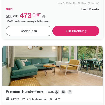
Von Fr. 25 bis Mo. 28 Sept. (3 Nächte)
Nur 1
Last Minute
473
CHF
505
CHF
MwSt. inklusive, zuzüglich Kurtaxe.
Mehr Info
Zur Buchung
Premium Hunde-Ferienhaus
4 Pers.
64 m²
2 Schlafzimmer