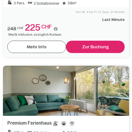
3 Pers.
39m²
2 Schlafzimmer
Von Mi. 9 bis Fr. 11 Sept. (2 Nächte)
Last Minute
225
CHF
248
CHF
MwSt. inklusive, zuzüglich Kurtaxe.
Mehr Info
Zur Buchung
Premium Ferienhaus