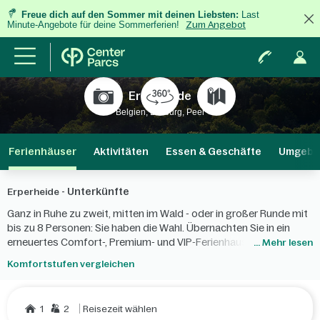
Freue dich auf den Sommer mit deinen Liebsten:
Last
Minute-Angebote für deine Sommerferien!
Zum Angebot
Erperheide
Belgien, Limburg, Peer
Ferienhäuser
Aktivitäten
Essen & Geschäfte
Umgebu
Unterkünfte
Erperheide -
Ganz in Ruhe zu zweit, mitten im Wald - oder in großer Runde mit
bis zu 8 Personen: Sie haben die Wahl. Übernachten Sie in ein
erneuertes Comfort-, Premium- und VIP-Ferienhaus, im
... Mehr lesen
Apartment oder im behindertengerechten Ferienhaus. Wollen Sie
Komfortstufen vergleichen
Ihre Kinder wirklich überraschen? Buchen Sie einen Ponyurlaub, ein
Kinderferienhaus oder ein Waldtiere-Ferienhaus!
1
2
Reisezeit wählen