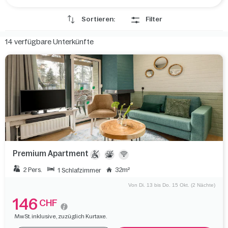
Sortieren:
Filter
14
verfügbare Unterkünfte
Premium Apartment
2 Pers.
32m²
1 Schlafzimmer
Von Di. 13 bis Do. 15 Okt. (2 Nächte)
146
CHF
MwSt. inklusive, zuzüglich Kurtaxe.