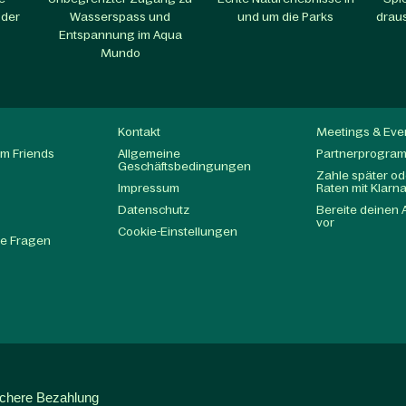
 der
Wasserspass und
und um die Parks​
draus
Entspannung im Aqua
Mundo​
Kontakt
Meetings & Eve
m Friends
Allgemeine
Partnerprogra
Geschäftsbedingungen
Zahle später ode
Impressum
Raten mit Klarn
Datenschutz
Bereite deinen 
t
vor
Cookie-Einstellungen
te Fragen
ichere Bezahlung