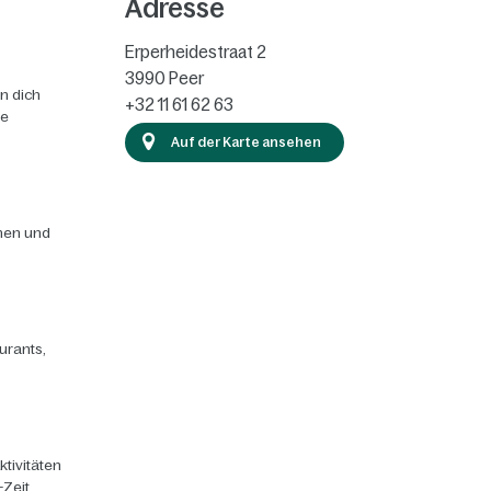
Adresse
Erperheidestraat 2
3990
Peer
n dich
+32 11 61 62 63
ie
Auf der Karte ansehen
chen und
urants,
ktivitäten
-Zeit