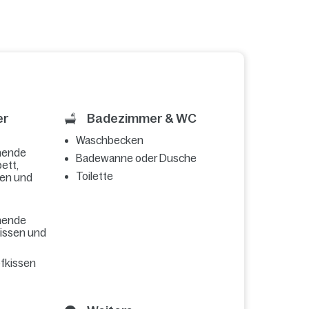
er
Badezimmer & WC
Waschbecken
hende
Badewanne oder Dusche
ett,
Toilette
sen und
hende
kissen und
pfkissen