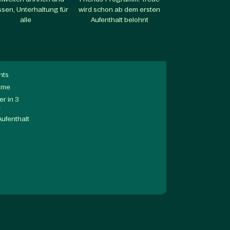
sen, Unterhaltung für
wird schon ab dem ersten
alle​
Aufenthalt belohnt​
nts
mme
r in 3
a
Aufenthalt