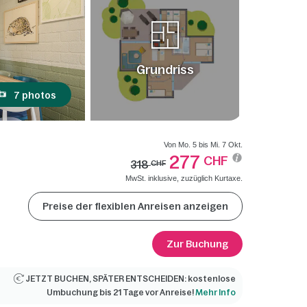
Grundriss
7 photos
Von Mo. 5 bis Mi. 7 Okt.
277
CHF
318
CHF
MwSt. inklusive, zuzüglich Kurtaxe.
Preise der flexiblen Anreisen anzeigen
Zur Buchung
JETZT BUCHEN, SPÄTER ENTSCHEIDEN: kostenlose
Umbuchung bis 21 Tage vor Anreise!
Mehr Info