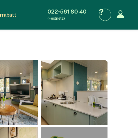
022-561 80 40
rrabatt
(Festnetz)