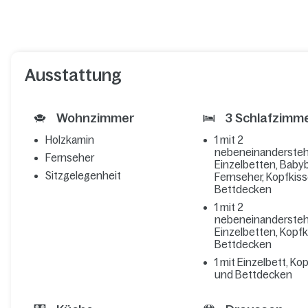
Ausstattung
Wohnzimmer
3 Schlafzimm
Holzkamin
1 mit 2
nebeneinanderste
Fernseher
Einzelbetten, Babyb
Sitzgelegenheit
Fernseher, Kopfkis
Bettdecken
1 mit 2
nebeneinanderste
Einzelbetten, Kopf
Bettdecken
1 mit Einzelbett, Ko
und Bettdecken