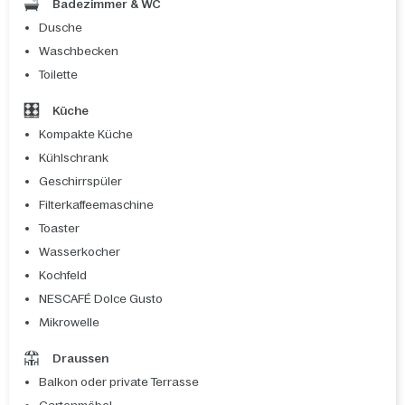
Badezimmer & WC
Dusche
Waschbecken
Toilette
Küche
Kompakte Küche
Kühlschrank
Geschirrspüler
Filterkaffeemaschine
Toaster
Wasserkocher
Kochfeld
NESCAFÉ Dolce Gusto
Mikrowelle
Draussen
Balkon oder private Terrasse