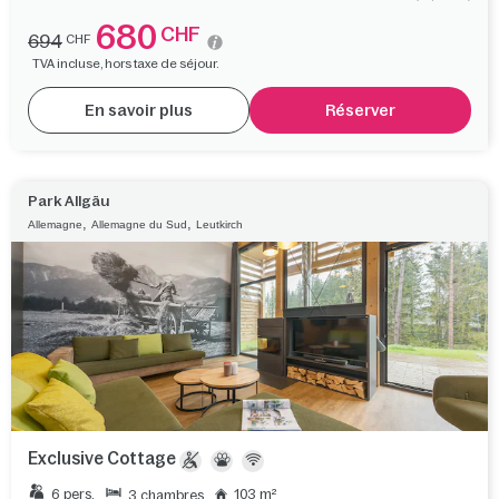
680
CHF
694
CHF
TVA incluse, hors taxe de séjour.
En savoir plus
Réserver
Park Allgäu
,
,
Allemagne
Allemagne du Sud
Leutkirch
Exclusive Cottage
6 pers.
103 m²
3 chambres