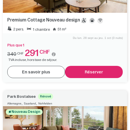
Premium Cottage Nouveau design
2 pers.
51 m²
1 chambre
Du lun. 28 sept au jeu. 1 oct (3 nuits)
Plus que 1
291
CHF
340
CHF
TVA incluse, hors taxe de séjour.
En savoir plus
Réserver
Park Bostalsee
Rénové
,
,
Allemagne
Saarland
Nohfelden
Nouveau Design