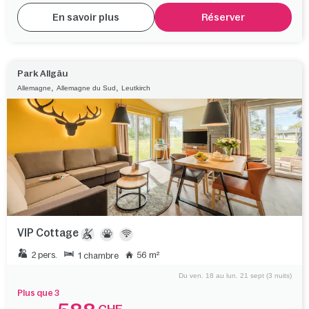
En savoir plus
Réserver
Park Allgäu
,
,
Allemagne
Allemagne du Sud
Leutkirch
VIP Cottage
2 pers.
56 m²
1 chambre
Du ven. 18 au lun. 21 sept (3 nuits)
Plus que 3