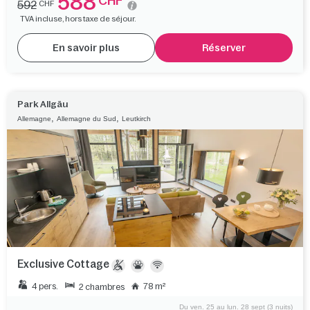
588
CHF
592
CHF
TVA incluse, hors taxe de séjour.
En savoir plus
Réserver
Park Allgäu
,
,
Allemagne
Allemagne du Sud
Leutkirch
Exclusive Cottage
4 pers.
78 m²
2 chambres
Du ven. 25 au lun. 28 sept (3 nuits)