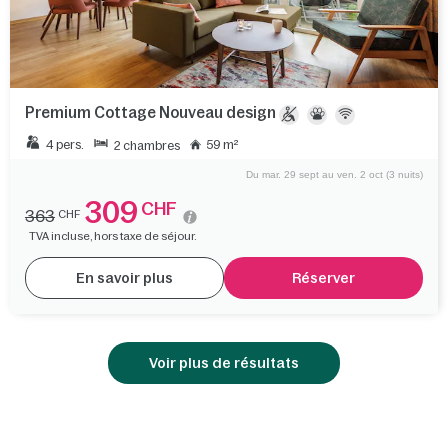
Premium Cottage Nouveau design
4 pers.
59 m²
2 chambres
Du mar. 29 sept au ven. 2 oct (3 nuits)
309
CHF
363
CHF
TVA incluse, hors taxe de séjour.
En savoir plus
Réserver
Voir plus de résultats