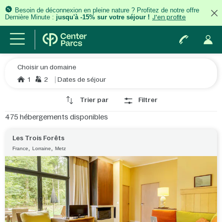
Besoin de déconnexion en pleine nature ? Profitez de notre offre
Dernière Minute :
jusqu'à -15% sur votre séjour !
J'en profite
Choisir un domaine
1
2
Dates de séjour
Trier par
Filtrer
475
hébergements disponibles
Les Trois Forêts
,
,
France
Lorraine
Metz