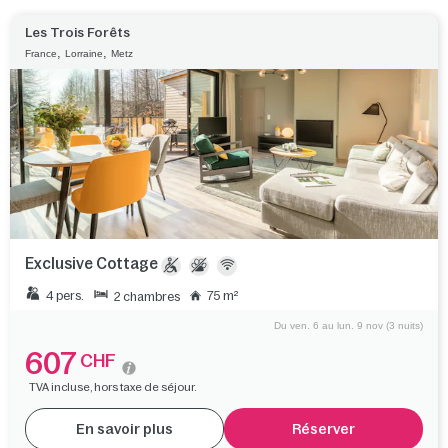
Les Trois Forêts
,
,
France
Lorraine
Metz
Exclusive Cottage
4 pers.
75 m²
2 chambres
Du ven. 6 au lun. 9 nov (3 nuits)
607
CHF
TVA incluse, hors taxe de séjour.
En savoir plus
Réserver