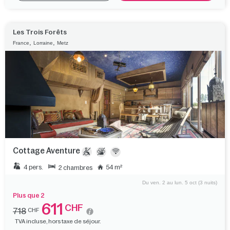
Les Trois Forêts
,
,
France
Lorraine
Metz
Cottage Aventure
4 pers.
54 m²
2 chambres
Du ven. 2 au lun. 5 oct (3 nuits)
Plus que 2
611
CHF
718
CHF
TVA incluse, hors taxe de séjour.