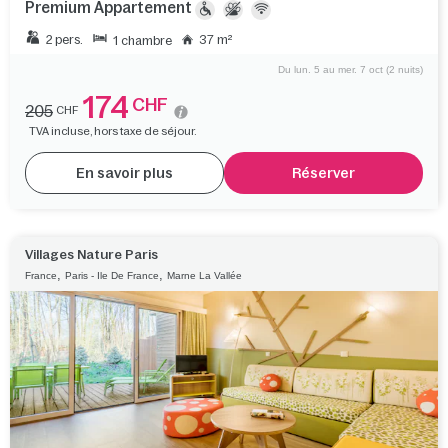
Premium Appartement
2 pers.
37 m²
1 chambre
Du lun. 5 au mer. 7 oct (2 nuits)
174
CHF
205
CHF
TVA incluse, hors taxe de séjour.
En savoir plus
Réserver
Villages Nature Paris
,
,
France
Paris - Ile De France
Marne La Vallée