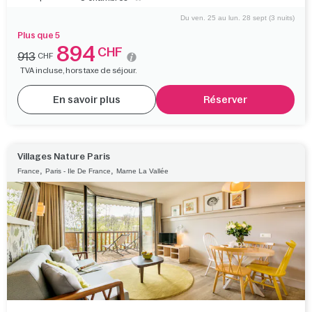
Du ven. 25 au lun. 28 sept (3 nuits)
Plus que 5
894
CHF
913
CHF
TVA incluse, hors taxe de séjour.
En savoir plus
Réserver
Villages Nature Paris
,
,
France
Paris - Ile De France
Marne La Vallée