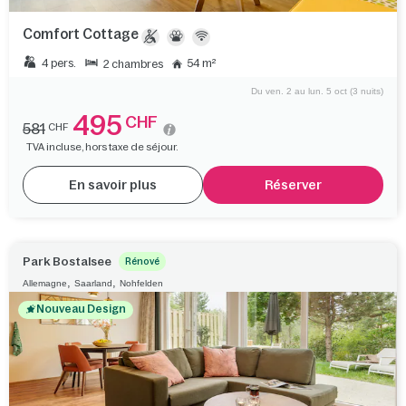
Comfort Cottage
4 pers.
54 m²
2 chambres
Du ven. 2 au lun. 5 oct (3 nuits)
495
CHF
581
CHF
TVA incluse, hors taxe de séjour.
En savoir plus
Réserver
Park Bostalsee
Rénové
,
,
Allemagne
Saarland
Nohfelden
Nouveau Design