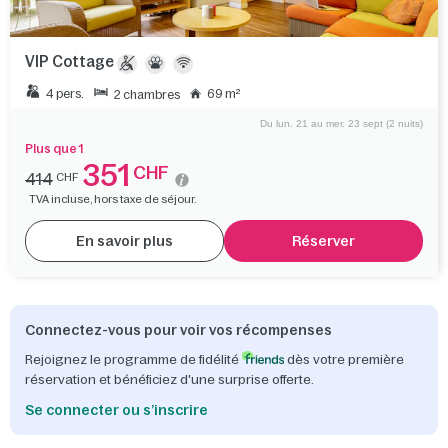
VIP Cottage
4 pers.
69 m²
2 chambres
Du lun. 21 au mer. 23 sept (2 nuits)
Plus que 1
351
CHF
414
CHF
TVA incluse, hors taxe de séjour.
En savoir plus
Réserver
Connectez-vous pour voir vos récompenses
Rejoignez le programme de fidélité
dès votre première
réservation et bénéficiez d'une surprise offerte.
Se connecter ou s’inscrire